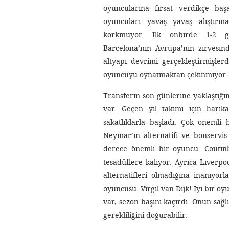
oyuncularına fırsat verdikçe baş
oyuncuları yavaş yavaş alıştırm
korkmuyor. İlk onbirde 1-2 g
Barcelona’nın Avrupa’nın zirvesind
altyapı devrimi gerçekleştirmişler
oyuncuyu oynatmaktan çekinmiyor.
Transferin son günlerine yaklaştığ
var. Geçen yıl takımı için harik
sakatlıklarla başladı. Çok önemli 
Neymar’ın alternatifi ve bonservis
derece önemli bir oyuncu. Coutin
tesadüflere kalıyor. Ayrıca Liverpo
alternatifleri olmadığına inanıyo
oyuncusu. Virgil van Dijk! İyi bir oy
var, sezon başını kaçırdı. Onun sağ
gerekliliğini doğurabilir.