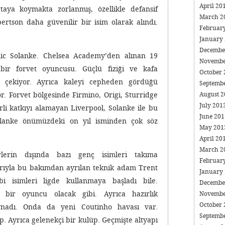
April 20
taya koymakta zorlanmış, özellikle defansif
March 2
ertson daha güvenilir bir isim olarak alındı.
Februar
January
Decembe
nic Solanke. Chelsea Academy’den alınan 19
Novembe
ir forvet oyuncusu. Güçlü fiziği ve kafa
October
at çekiyor. Ayrıca kaleyi cepheden gördüğü
Septemb
August 
yor. Forvet bölgesinde Firmino, Origi, Sturridge
July 201
rli katkıyı alamayan Liverpool, Solanke ile bu
June 20
Solanke önümüzdeki on yıl isminden çok söz
May 20
April 20
March 2
lerin dışında bazı genç isimleri takıma
Februar
arıyla bu bakımdan ayrılan teknik adam Trent
January
i isimleri ligde kullanmaya başladı bile.
Decembe
ı bir oyuncu olacak gibi. Ayrıca hazırlık
Novembe
October
nadı. Onda da yeni Coutinho havası var.
Septemb
. Ayrıca gelenekçi bir kulüp. Geçmişte altyapı