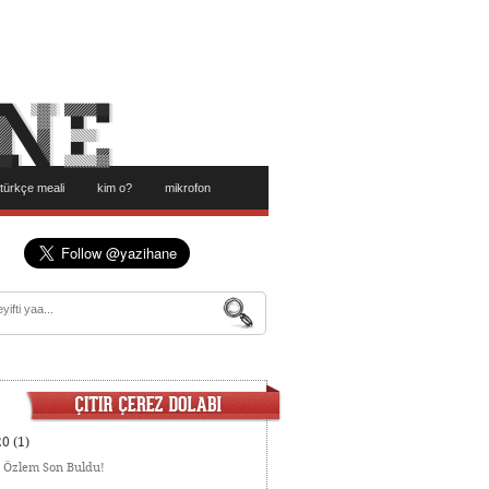
türkçe meali
kim o?
mikrofon
20
(1)
:
Özlem Son Buldu!