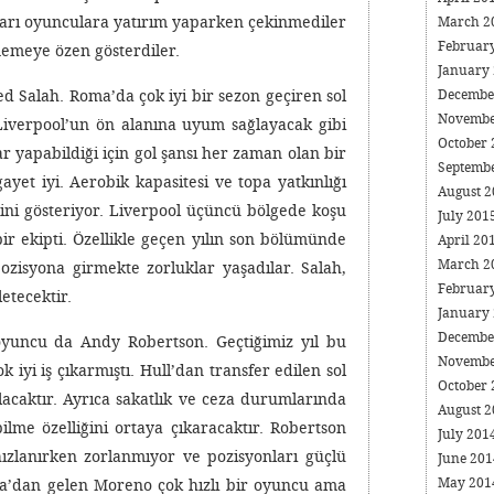
ları oyunculara yatırım yaparken çekinmediler
March 2
Februar
memeye özen gösterdiler.
January
Decembe
 Salah. Roma’da çok iyi bir sezon geçiren sol
Novembe
 Liverpool’un ön alanına uyum sağlayacak gibi
October
 yapabildiği için gol şansı her zaman olan bir
Septemb
 gayet iyi. Aerobik kapasitesi ve topa yatkınlığı
August 
eğini gösteriyor. Liverpool üçüncü bölgede koşu
July 201
ir ekipti. Özellikle geçen yılın son bölümünde
April 20
March 2
zisyona girmekte zorluklar yaşadılar. Salah,
Februar
etecektir.
January
Decembe
oyuncu da Andy Robertson. Geçtiğimiz yıl bu
Novembe
iyi iş çıkarmıştı. Hull’dan transfer edilen sol
October
acaktır. Ayrıca sakatlık ve ceza durumlarında
August 
ilme özelliğini ortaya çıkaracaktır. Robertson
July 201
ızlanırken zorlanmıyor ve pozisyonları güçlü
June 20
May 20
villa’dan gelen Moreno çok hızlı bir oyuncu ama