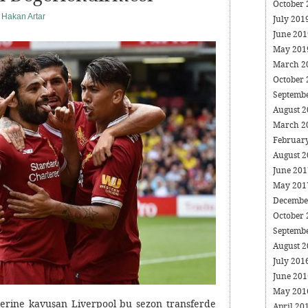
October
Hakan Artar
July 201
June 20
May 20
March 2
October
Septemb
August 
March 2
Februar
August 
June 20
May 20
Decembe
October
Septemb
August 
July 201
June 20
May 20
nlerine kavuşan Liverpool bu sezon transferde
April 20