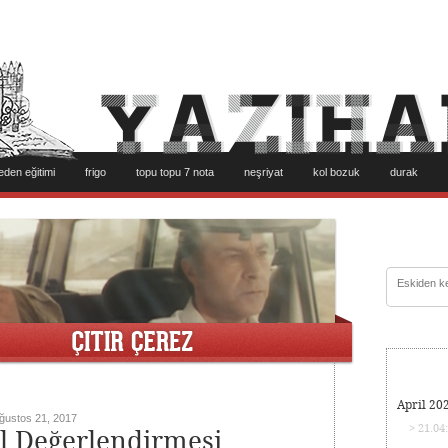
eden eğitimi
frigo
topu topu 7 nota
neşriyat
kol bozuk
durak
April 20
ğustos 21, 2017
> 21.04
ol Değerlendirmesi