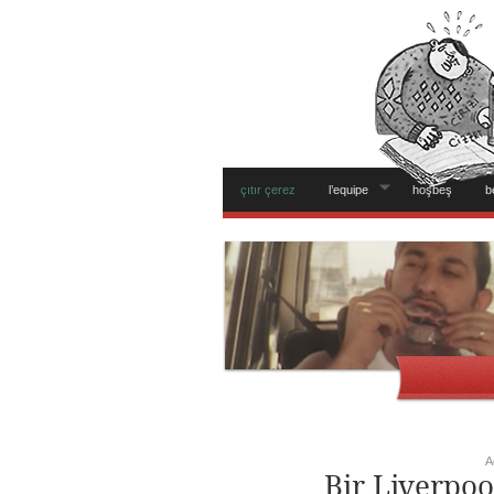
çıtır çerez
l’equipe
hoşbeş
b
A
Bir Liverpo