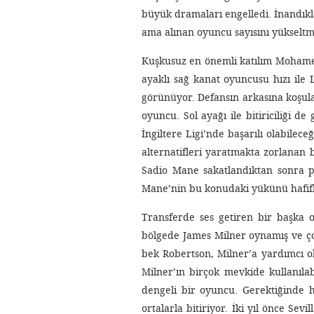
büyük dramaları engelledi. İnandık
ama alınan oyuncu sayısını yükselt
Kuşkusuz en önemli katılım Mohamed
ayaklı sağ kanat oyuncusu hızı ile
görünüyor. Defansın arkasına koşular
oyuncu. Sol ayağı ile bitiriciliği de
İngiltere Ligi’nde başarılı olabilec
alternatifleri yaratmakta zorlanan b
Sadio Mane sakatlandıktan sonra po
Mane’nin bu konudaki yükünü hafifl
Transferde ses getiren bir başka 
bölgede James Milner oynamış ve çok 
bek Robertson, Milner’a yardımcı ol
Milner’ın birçok mevkide kullanılab
dengeli bir oyuncu. Gerektiğinde h
ortalarla bitiriyor. İki yıl önce Se