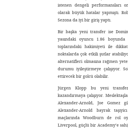
istenen dengeli performansları or
olarak büyük hatalar yapmıştı. Rob
Sezona da iyi bir giriş yaptı.
Bir başka yeni transfer ise Domi
yasındaki oyuncu 1.86 boyunda b
toplarındaki hakimiyeti ile dikk
noktalarda çok etkili şutlar atabili
alternatifleri olmasına rağmen yete
durumu iyileştirmeye çalışıyor. 
ettirecek bir golcü olabilir.
Jürgen Klopp bu yeni transfer
kazandırmaya çalışıyor. Meslektaşl
Alexander-Arnold, Joe Gomez gib
Alexander-Arnold bayrak taşıyic
maçlarında Woodburn de rol oy
Liverpool, güçlü bir Academy’e sahip