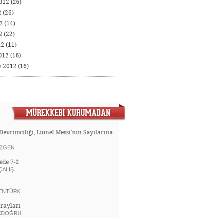
2012
(26)
2
(26)
12
(14)
12
(22)
12
(11)
012
(16)
y 2012
(16)
Devrimciliği, Lionel Messi’nin Sayılarına
ZGEN
ede 7-2
ÇALIŞ
ENTÜRK
rayları
KDOĞRU