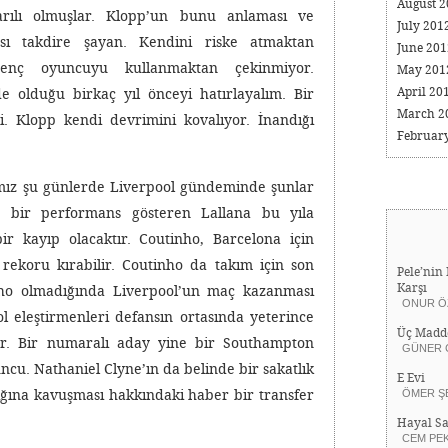
August 
arılı olmuşlar. Klopp’un bunu anlaması ve
July 201
ası takdire şayan. Kendini riske atmaktan
June 20
enç oyuncuyu kullanmaktan çekinmiyor.
May 20
April 20
e olduğu birkaç yıl önceyi hatırlayalım. Bir
March 2
di. Klopp kendi devrimini kovalıyor. İnandığı
Februar
ımız şu günlerde Liverpool gündeminde şunlar
a bir performans gösteren Lallana bu yıla
bir kayıp olacaktır. Coutinho, Barcelona için
 rekoru kırabilir. Coutinho da takım için son
Pele’nin 
Karşı
ho olmadığında Liverpool’un maç kazanması
ONUR Ö
ol eleştirmenleri defansın ortasında yeterince
Üç Madd
rlar. Bir numaralı aday yine bir Southampton
GÜNER 
uncu. Nathaniel Clyne’ın da belinde bir sakatlık
E Evi
lığına kavuşması hakkındaki haber bir transfer
ÖMER Ş
Hayal Sa
CEM PE