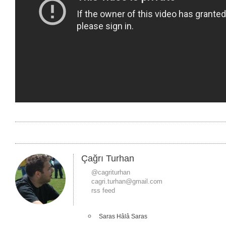
Çağrı Turhan
@cagriturhan
cagri.turhan@gmail.com
rss feed
Saras Hâlâ Saras