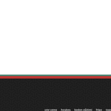
çıtır çerez
hoşbeş
beden eğitimi
frigo
top