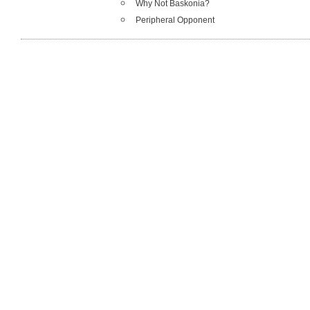
Why Not Baskonia?
Peripheral Opponent