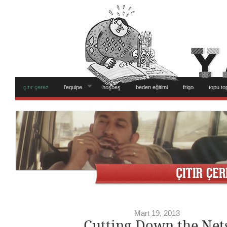
çıtır çerez
l’equipe
hoşbeş
beden eğitimi
frigo
topu to
Mart 19, 2013
Cutting Down the Net