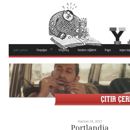
çıtır çerez
l’equipe
hoşbeş
beden eğitimi
frigo
topu to
Haziran 24, 2012
Portlandia