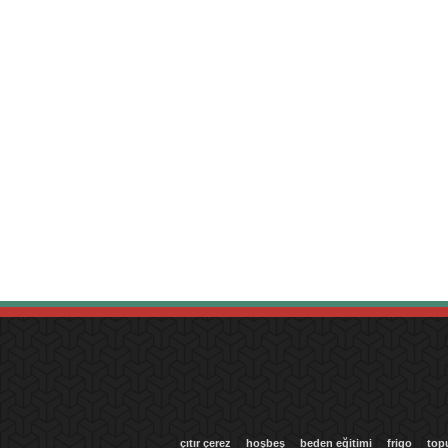
çıtır çerez
hoşbeş
beden eğitimi
frigo
top