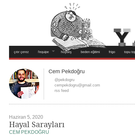
çıtır çerez
l’equipe
hoşbeş
beden eğitimi
frigo
topu to
Cem Pekdoğru
@pekdogru
cempekdogru@gmail.com
rss feed
Haziran 5, 2020
Hayal Sarayları
CEM PEKDOĞRU