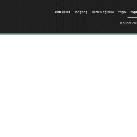
çıtır çerez
hoşbeş
beden eğitimi
frigo
top
8 şubat 201