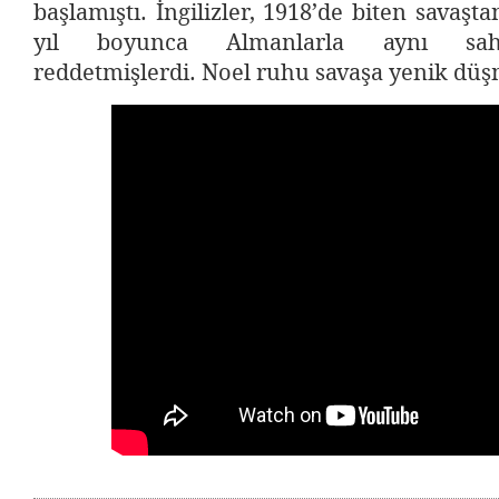
başlamıştı. İngilizler, 1918’de biten savaşt
yıl boyunca Almanlarla aynı sah
reddetmişlerdi. Noel ruhu savaşa yenik dü