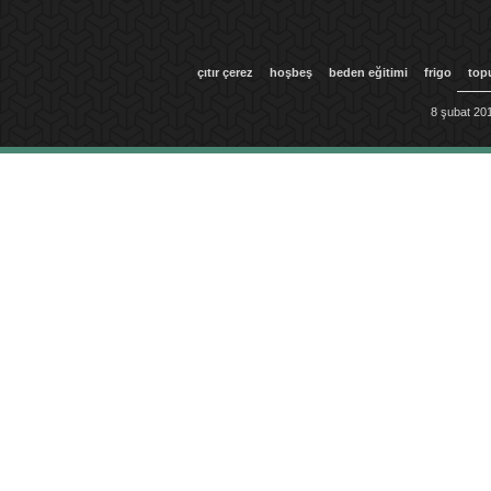
çıtır çerez
hoşbeş
beden eğitimi
frigo
top
8 şubat 201