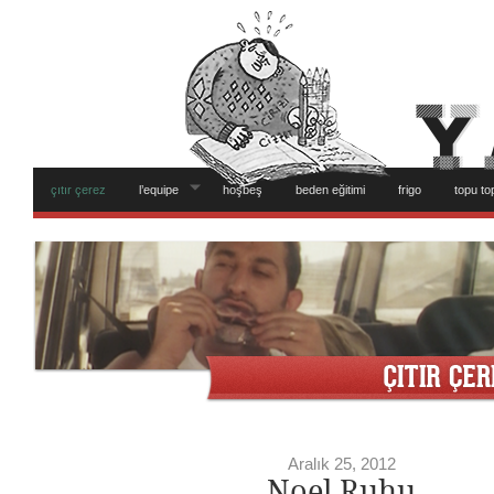
çıtır çerez
l’equipe
hoşbeş
beden eğitimi
frigo
topu to
Aralık 25, 2012
Noel Ruhu