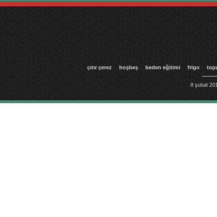
çıtır çerez
hoşbeş
beden eğitimi
frigo
top
8 şubat 201