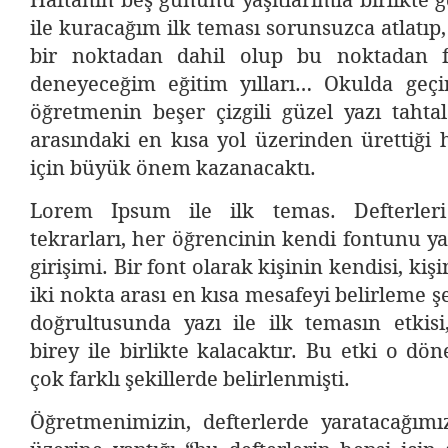
Haftanın beş gününü yaşıtlarımla birlikte g
ile kuracağım ilk teması sorunsuzca atlatıp,
bir noktadan dahil olup bu noktadan fi
deneyeceğim eğitim yılları… Okulda geçi
öğretmenin beşer çizgili güzel yazı tahta
arasındaki en kısa yol üzerinden ürettiği 
için büyük önem kazanacaktı.
Lorem Ipsum ile ilk temas. Defterler
tekrarları, her öğrencinin kendi fontunu 
girişimi. Bir font olarak kişinin kendisi, kiş
iki nokta arası en kısa mesafeyi belirleme 
doğrultusunda yazı ile ilk temasın etki
birey ile birlikte kalacaktır. Bu etki o d
çok farklı şekillerde belirlenmişti.
Öğretmenimizin, defterlerde yaratacağımı