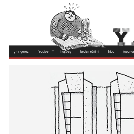
çıtır çerez
l’equipe
hoşbeş
beden eğitimi
frigo
topu to