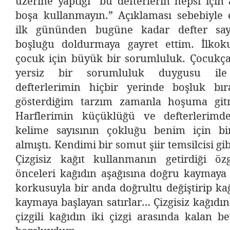
üzerine yaptığı “bu defterlerin hepsi için 
boşa kullanmayın.” Açıklaması sebebiyle 
ilk gününden bugüne kadar defter say
boşluğu doldurmaya gayret ettim. İlkok
çocuk için büyük bir sorumluluk. Çocukça 
yersiz bir sorumluluk duygusu ile
defterlerimin hiçbir yerinde boşluk b
gösterdiğim tarzım zamanla hoşuma gitm
Harflerimin küçüklüğü ve defterlerimd
kelime sayısının çokluğu benim için bi
almıştı. Kendimi bir somut şiir temsilcisi g
Çizgisiz kağıt kullanmanın getirdiği ö
önceleri kağıdın aşağısına doğru kaymaya
korkusuyla bir anda doğrultu değiştirip ka
kaymaya başlayan satırlar… Çizgisiz kağıdı
çizgili kağıdın iki çizgi arasında kalan 