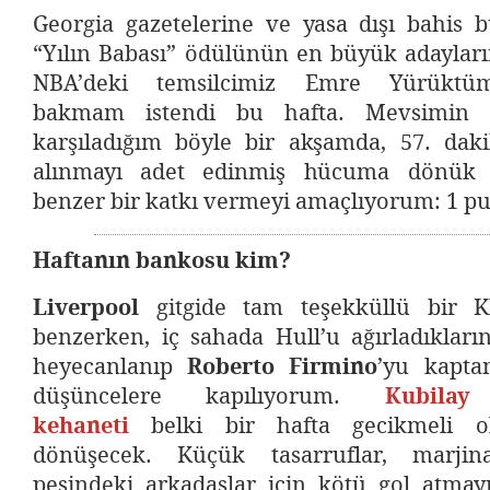
Georgia gazetelerine ve yasa dışı bahis b
“Yılın Babası” ödülünün en büyük adayları
NBA’deki temsilcimiz Emre Yürüktüm
bakmam istendi bu hafta. Mevsimin il
karşıladığım böyle bir akşamda, 57. da
alınmayı adet edinmiş hücuma dönük 
benzer bir katkı vermeyi amaçlıyorum: 1 p
Haftanın bankosu kim?
Liverpool
gitgide tam teşekküllü bir 
benzerken, iç sahada Hull’u ağırladıklar
heyecanlanıp
Roberto Firmino
’yu kapta
düşüncelere kapılıyorum.
Kubilay
kehaneti
belki bir hafta gecikmeli o
dönüşecek. Küçük tasarruflar, marjin
peşindeki arkadaşlar için kötü gol atma