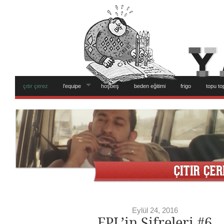
çıtır çerez
l’equipe
hoşbeş
beden eğitimi
frigo
topu to
Eylül 24, 2016
FPL’in Şifreleri #6