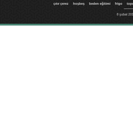
çıtır çerez
hoşbeş
beden eğitimi
frigo
top
8 şubat 201