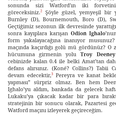
sonunda sizi Watford’ın iki forvetini
2
göreceksiniz.
Şöyle güzel, yemyeşil bir yo
Burnley (D), Bournemouth, Boro (D), Sw
Geçtiğimiz sezonun ilk devresinde yarattı
sonra kayıplara karışan
Odion Ighalo
’nun
form yakalayacağına inanıyor musunuz?
maçında kaçırdığı golü mü gördünüz? O 
hücumuna girmenin yolu
Troy Deeney
cebinizde kalan 0.4 ile belki Amat’tan dah
defans alırsınız. (Koné? Collins?) Tabii 
3
devam edecektir,
Pereyra ve kanat bekle
yapması” sürpriz olmaz. Ben hem Dee
Ighalo’yu aldım, bankada da gelecek haft
Lukaku’ya çıkacak kadar bir para bırak
stratejinin bir sonucu olarak, Pazartesi ge
Watford maçını izleyerek geçireceğim.