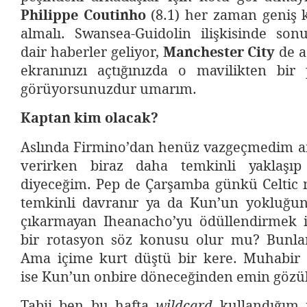
Philippe Coutinho
(8.1) her zaman geniş 
almalı. Swansea-Guidolin ilişkisinde sonu
dair haberler geliyor,
Manchester City
de a
ekranınızı açtığınızda o mavilikten bir
görüyorsunuzdur umarım.
Kaptan kim olacak?
Aslında Firmino’dan henüz vazgeçmedim am
verirken biraz daha temkinli yaklaşı
diyeceğim. Pep de Çarşamba günkü Celtic
temkinli davranır ya da Kun’un yokluğun
çıkarmayan Iheanacho’yu ödüllendirmek i
bir rotasyon söz konusu olur mu? Bunla
Ama içime kurt düştü bir kere. Muhabir 
ise Kun’un onbire döneceğinden emin gözü
Tabii ben bu hafta
kullandığım i
wildcard