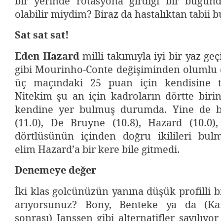
bir yerinde rotasyona girdiği bir bugü
olabilir miydim? Biraz da hastalıktan tabii 
Sat sat sat!
Eden Hazard
milli takımıyla iyi bir yaz geç
gibi Mourinho-Conte değişiminden olumlu e
üç maçındaki 25 puan için kendisine te
Nitekim şu an için kadroların dörtte biri
kendine yer bulmuş durumda. Yine de 
(11.0), De Bruyne (10.8), Hazard (10.0),
dörtlüsünün içinden doğru ikilileri bulm
elim Hazard’a bir kere bile gitmedi.
Denemeye değer
İki klas golcünüzün yanına düşük profilli 
arıyorsunuz? Bony, Benteke ya da (Kane
sonrası) Janssen gibi alternatifler sayılıyo