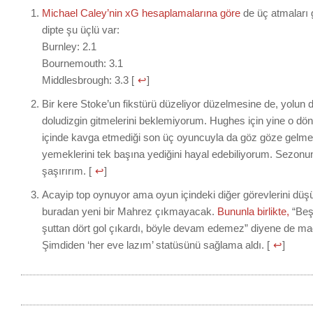
Michael Caley’nin xG hesaplamalarına göre
de üç atmaları 
dipte şu üçlü var:
Burnley: 2.1
Bournemouth: 3.1
Middlesbrough: 3.3 [
↩
]
Bir kere Stoke’un fikstürü düzeliyor düzelmesine de, yolun
doludizgin gitmelerini beklemiyorum. Hughes için yine o dö
içinde kavga etmediği son üç oyuncuyla da göz göze gelmek
yemeklerini tek başına yediğini hayal edebiliyorum. Sezon
şaşırırım. [
↩
]
Acayip top oynuyor ama oyun içindeki diğer görevlerini dü
buradan yeni bir Mahrez çıkmayacak.
Bununla birlikte,
“Beşi
şuttan dört gol çıkardı, böyle devam edemez” diyene de m
Şimdiden ‘her eve lazım’ statüsünü sağlama aldı. [
↩
]