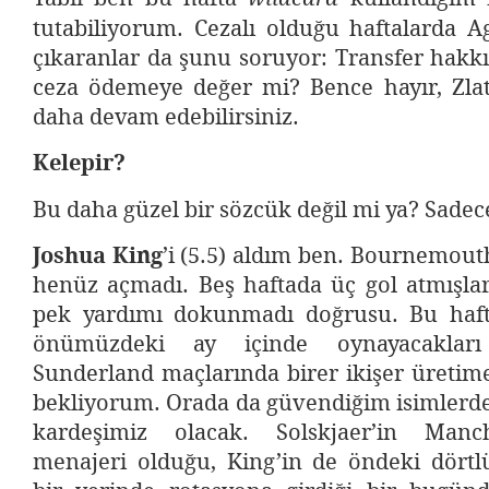
tutabiliyorum. Cezalı olduğu haftalarda A
çıkaranlar da şunu soruyor: Transfer hakk
ceza ödemeye değer mi? Bence hayır, Zlata
daha devam edebilirsiniz.
Kelepir?
Bu daha güzel bir sözcük değil mi ya? Sade
Joshua King
’i (5.5) aldım ben. Bournemou
henüz açmadı. Beş haftada üç gol atmışlar
pek yardımı dokunmadı doğrusu. Bu haft
önümüzdeki ay içinde oynayacakları
Sunderland maçlarında birer ikişer üretim
bekliyorum. Orada da güvendiğim isimlerde
kardeşimiz olacak. Solskjaer’in Manc
menajeri olduğu, King’in de öndeki dört