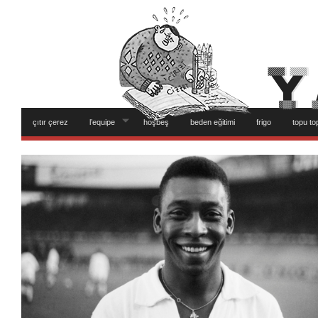
çıtır çerez
l’equipe
hoşbeş
beden eğitimi
frigo
topu to