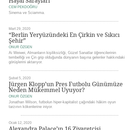
Hayal Sarayları
CEM PEKDOĞRU
Sinema ve Sciamma.
Mart 29, 2020
“Berlin Yeryüzündeki En Çirkin ve Sıkıcı
Şehir”
ONUR ÖZGEN
Ai Weiwei, Almanların kişiliksizliği, Güzel Sanatlar öğrencilerinin
tembelliği ve Çin grip olduğunda dünyanın başına gelenler hakkındaki
görüşlerini aktarıyor.
Şubat 5, 2020
Jürgen Klopp’un Pres Futbolu Günümüze
Neden Mükemmel Uyuyor?
ONUR ÖZGEN
Jonathan Wilson, futbolun hiper-kapitalist çağındaki hâkim oyun
tarzının kökenlerine iniyor.
Ocak 12, 2020
Alexandra Palace’ın 16 Ziyaretçisi