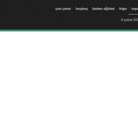
çıtır çerez
hoşbeş
beden eğitimi
frigo
top
8 şubat 201