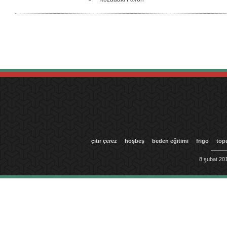
çıtır çerez
hoşbeş
beden eğitimi
frigo
top
8 şubat 201