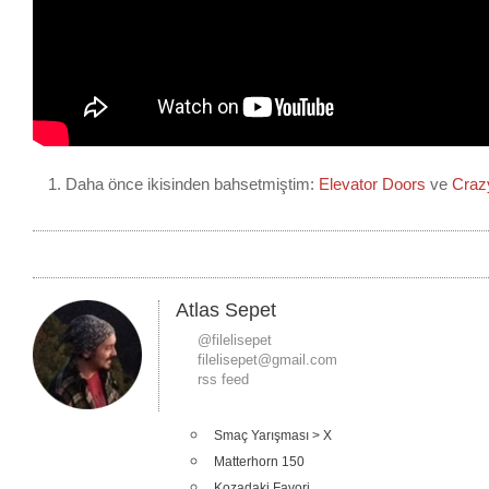
Daha önce ikisinden bahsetmiştim:
Elevator Doors
ve
Craz
Atlas Sepet
@filelisepet
filelisepet@gmail.com
rss feed
Smaç Yarışması > X
Matterhorn 150
Kozadaki Favori