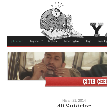
çıtır çerez
l’equipe
hoşbeş
beden eğitimi
frigo
topu to
Nisan 21, 2014
40 Şutörler