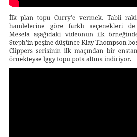
İlk plan topu Curry’e vermek. Tabii ra
hamlelerine göre farklı seçenekleri de 
Mesela aşağıdaki videonun ilk örneğind
Steph’in peşine düşünce Klay Thompson boş
Clippers serisinin ilk maçından bir ensta
örnekteyse Iggy topu pota altına indiriyor.