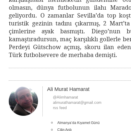
olmasın, dünya futbolunun ilahı Marado
geliyordu. O zamanlar Sevilla’da top koş
turistik gezinin tadını çıkarmış, 2 Mart’
çimlerine ayak basmıştı. Diego’nun b
kamaştıradursun, maç karşılıklı gollerle ber
Perdeyi Gütschow açmış, skoru ilan eden
Türk futbolsevere de merhaba demişti.
Ali Murat Hamarat
@Alimhamarat
alimurathamarat@gmail.com
rss feed
Almanya’da Kıyamet Günü
Çitin Ardı