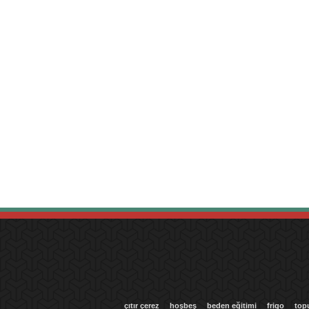
çıtır çerez
hoşbeş
beden eğitimi
frigo
top