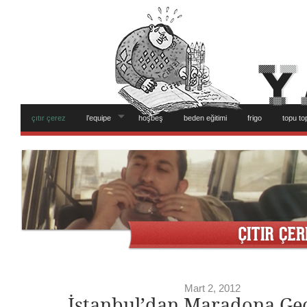
çıtır çerez
l’equipe
hoşbeş
beden eğitimi
frigo
topu to
Mart 2, 2012
İstanbul’dan Maradona Ge