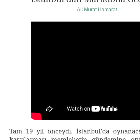
Ali Murat Hamarat
Tam 19 yıl önceydi. İstanbul’da oynanaca
karşılaşması memleketin gündemine otu