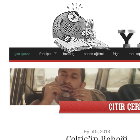
çıtır çerez
l’equipe
hoşbeş
beden eğitimi
frigo
topu to
Eylül 5, 2013
Celtic’in Bebeği