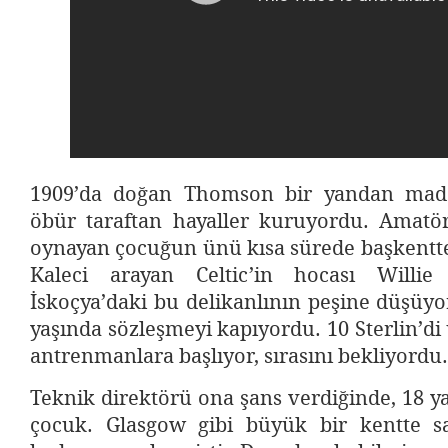
1909’da doğan Thomson bir yandan maden
öbür taraftan hayaller kuruyordu. Amatör
oynayan çocuğun ünü kısa sürede başkentt
Kaleci arayan Celtic’in hocası Willi
İskoçya’daki bu delikanlının peşine düşüyo
yaşında sözleşmeyi kapıyordu. 10 Sterlin’di 
antrenmanlara başlıyor, sırasını bekliyordu.
Teknik direktörü ona şans verdiğinde, 18 y
çocuk. Glasgow gibi büyük bir kentte s