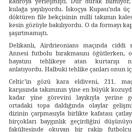
kadroya yerleşmişti. Dur durak bilmiyor
kulağa yayılıyordu. İskoçya Kupası’nda üç
döktüren file bekçisinin milli takımın kal
kesin gözüyle bakılıyordu. O da formayı ka
şaşırtmamıştı.
Delikanlı, Airdrieonians maçında ciddi s
Annesi futbolu bırakmasını öğütlerken, o
hayatını tehlikeye atan kurtarışı na
anlatıyordu. Halbuki tehlike çanları onun iç
Celtic’in gözü kara eldiveni, 211. ma
karşısında takımının yine en büyük kozuyd
kadar yine görevini layıkıyla yerine g
ortadaki topa daldığında olaylar gelişmiş
dizinin çarpmasıyla birlikte kafatası çat
birçokları baygınlık geçirdiğini düşünüy
fakültesinde okuyan bir rakip futbolcu