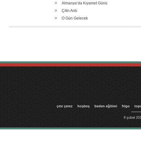
Almanya’da Kıyamet Günü
Çitin Ardı
O Gün Gelecek
çıtır çerez
hoşbeş
beden eğitimi
frigo
top
8 şubat 201