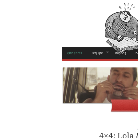
çıtır çerez
l’equipe
hoşbeş
b
4×4: Lola