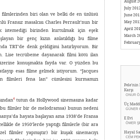
August 
July 201
filmlerinden biri olan ve belki de en ünlüsü
June 20
May 20
nlü Fransız masalcısı Charles Perrault’nun bir
April 20
k istemediği birinden kurtulmak için eşek
March 2
layan bir genç kızın anlatıldığı bu filme
Februar
şında TRT’de denk geldiğimi hatırlıyorum. Bir
m. Lise tecrübeme dayanarak filmi kötü ilan
 üzerine konuşmakta fayda var. O yüzden bu
tlayıp esas filme gelmek istiyorum. “Jacques
 filmleri fena lan” cümlesini kurmamızı
Pele’nin 
Karşı
ONUR Ö
4
sından
tutun da Hollywood sinemasına kadar
Üç Madd
ki bu filmler bir de melodramsa) bunun nedeni
GÜNER 
lmanya’da hayata başlayan ama 1938’de Fransa
E Evi
ÖMER Ş
likle de 1950’lerde yaptığı filmlerle (bir ara
Hayal Sa
el filmler yapmıştır) bir kuşak sinemacıyı
CEM PE