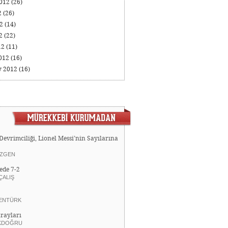
2012
(26)
2
(26)
12
(14)
12
(22)
12
(11)
012
(16)
y 2012
(16)
Devrimciliği, Lionel Messi’nin Sayılarına
ZGEN
ede 7-2
ÇALIŞ
ENTÜRK
rayları
KDOĞRU