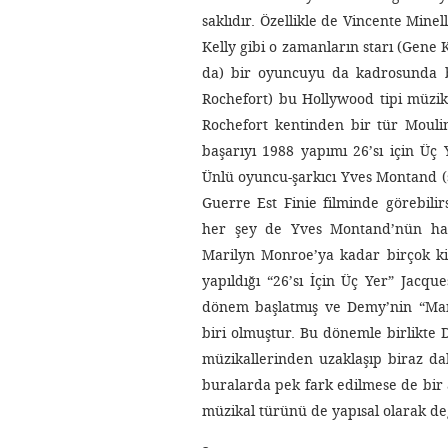
saklıdır. Özellikle de Vincente Minel
Kelly gibi o zamanların starı (Gene 
da) bir oyuncuyu da kadrosunda b
Rochefort) bu Hollywood tipi müzika
Rochefort kentinden bir tür Moul
başarıyı 1988 yapımı 26’sı için Üç Y
Ünlü oyuncu-şarkıcı Yves Montand (
Guerre Est Finie filminde görebilir
her şey de Yves Montand’nün haya
Marilyn Monroe’ya kadar birçok ki
yapıldığı “26’sı İçin Üç Yer” Jacqu
dönem başlatmış ve Demy’nin “Mant
biri olmuştur. Bu dönemle birlikte
müzikallerinden uzaklaşıp biraz da
buralarda pek fark edilmese de bi
müzikal türünü de yapısal olarak değ