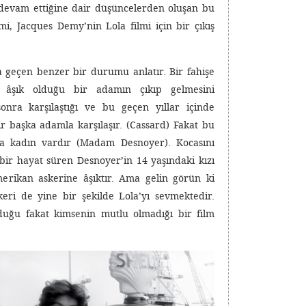
e devam ettiğine dair düşüncelerden oluşan bu
i, Jacques Demy’nin Lola filmi için bir çıkış
 geçen benzer bir durumu anlatır. Bir fahişe
i âşık olduğu bir adamın çıkıp gelmesini
sonra karşılaştığı ve bu geçen yıllar içinde
r başka adamla karşılaşır. (Cassard) Fakat bu
a kadın vardır (Madam Desnoyer). Kocasını
 bir hayat süren Desnoyer’in 14 yaşındaki kızı
Amerikan askerine âşıktır. Ama gelin görün ki
eri de yine bir şekilde Lola’yı sevmektedir.
lduğu fakat kimsenin mutlu olmadığı bir film