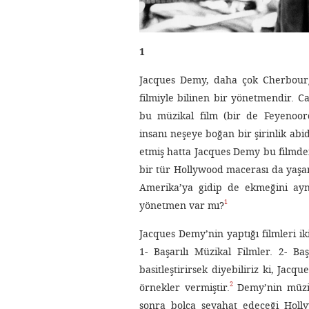
1
Jacques Demy, daha çok Cherbourg
filmiyle bilinen bir yönetmendir.
bu müzikal film (bir de Feyenoor
insanı neşeye boğan bir şirinlik abi
etmiş hatta Jacques Demy bu filmden
bir tür Hollywood macerası da yaşam
Amerika’ya gidip de ekmeğini ayn
1
yönetmen var mı?
Jacques Demy’nin yaptığı filmleri iki
1- Başarılı Müzikal Filmler. 2- B
basitleştirirsek diyebiliriz ki, Jac
2
örnekler vermiştir.
Demy’nin müzika
sonra bolca seyahat edeceği Holly