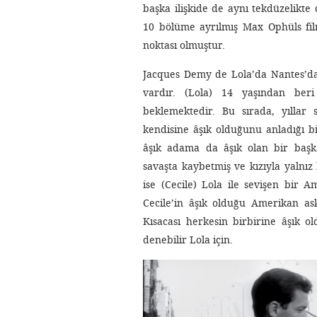
başka ilişkide de aynı tekdüzelikt
10 bölüme ayrılmış Max Ophüls film
noktası olmuştur.
Jacques Demy de Lola’da Nantes’da
vardır. (Lola) 14 yaşından ber
beklemektedir. Bu sırada, yıllar 
kendisine âşık olduğunu anladığı bi
âşık adama da âşık olan bir başk
savaşta kaybetmiş ve kızıyla yalnız
ise (Cecile) Lola ile sevişen bir 
Cecile’in âşık olduğu Amerikan ask
Kısacası herkesin birbirine âşık o
denebilir Lola için.