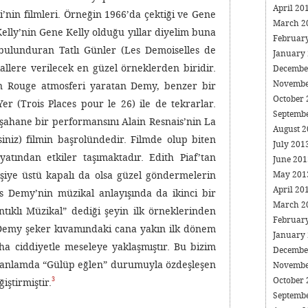
April 20
li’nin filmleri. Örneğin 1966’da çektiği ve Gene
March 2
Kelly’nin Gene Kelly olduğu yıllar diyelim buna
Februar
ulunduran Tatlı Günler (Les Demoiselles de
January
llere verilecek en güzel örneklerden biridir.
Decembe
Novembe
in Rouge atmosferi yaratan Demy, benzer bir
October
er (Trois Places pour le 26) ile de tekrarlar.
Septemb
şahane bir performansını Alain Resnais’nin La
August 
siniz) filmin başrolündedir. Filmde olup biten
July 201
tından etkiler taşımaktadır. Edith Piaf’tan
June 20
May 20
şiye üstü kapalı da olsa güzel göndermelerin
April 20
es Demy’nin müzikal anlayışında da ikinci bir
March 2
ıklı Müzikal” dediği şeyin ilk örneklerinden
Februar
 Demy şeker kıvamındaki cana yakın ilk dönem
January
ha ciddiyetle meseleye yaklaşmıştır. Bu bizim
Decembe
r anlamda “Gülüp eğlen” durumuyla özdeşleşen
Novembe
3
October
iştirmiştir.
Septemb