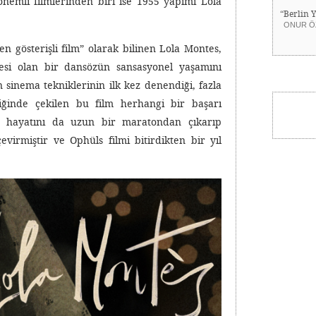
nemli filmlerinden biri ise 1955 yapımı Lola
“Berlin 
ONUR Ö
 gösterişli film” olarak bilinen Lola Montes,
esi olan bir dansözün sansasyonel yaşamını
 sinema tekniklerinin ilk kez denendiği, fazla
liğinde çekilen bu film herhangi bir başarı
 hayatını da uzun bir maratondan çıkarıp
irmiştir ve Ophüls filmi bitirdikten bir yıl