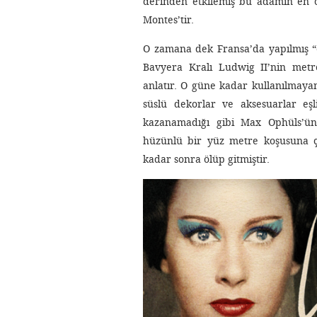
derinden etkilemiş bu adamın en ö
Montes’tir.
O zamana dek Fransa’da yapılmış “en
Bavyera Kralı Ludwig II’nin metr
anlatır. O güne kadar kullanılmayan
süslü dekorlar ve aksesuarlar eş
kazanamadığı gibi Max Ophüls’ün
hüzünlü bir yüz metre koşusuna çev
kadar sonra ölüp gitmiştir.