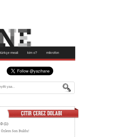
türkçe meali
kim o?
mikrofon
20
(1)
:
Özlem Son Buldu!