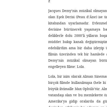
2
Jacques Demy’nin müzikal olmayan 
olan Eşek Derisi (Peau d’Âne) ise ü
kitabından uyarlamadır. Evlenme
derisine bürünerek yaşamaya baş
deliklerle dolu 2000’li yılların ba
müddet bakıp kanalı değiştirmişti
edebilirdim ama bir daha izleyip
filmin üzerinden tek bir hamlede a
Demy’nin müzikal olmayan bütün
engelleyen filme: Lola.
Lola, bir isim olarak Alman Sinema
birçok filmde kullanılmışsa (hele 
büyük ihtimalle Max Ophüls’tür. A
vatandaşı olan ve bu memlekette özel
Amerika’ya gidip oralarda da güz