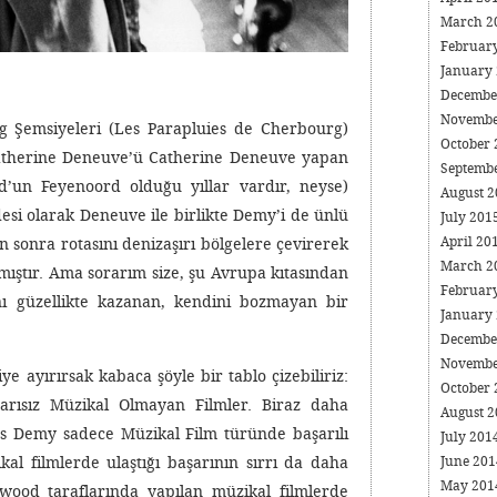
March 2
Februar
January
Decembe
Novembe
 Şemsiyeleri (Les Parapluies de Cherbourg)
October
 Catherine Deneuve’ü Catherine Deneuve yapan
Septemb
d’un Feyenoord olduğu yıllar vardır, neyse)
August 
desi olarak Deneuve ile birlikte Demy’i de ünlü
July 201
April 20
 sonra rotasını denizaşırı bölgelere çevirerek
March 2
ıştır. Ama sorarım size, şu Avrupa kıtasından
Februar
ı güzellikte kazanan, kendini bozmayan bir
January
Decembe
Novembe
ye ayırırsak kabaca şöyle bir tablo çizebiliriz:
October
aşarısız Müzikal Olmayan Filmler. Biraz daha
August 
ques Demy sadece Müzikal Film türünde başarılı
July 201
June 20
l filmlerde ulaştığı başarının sırrı da daha
May 20
wood taraflarında yapılan müzikal filmlerde