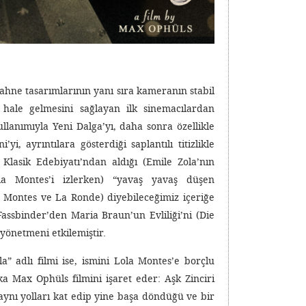
 sahne tasarımlarının yanı sıra kameranın stabil
 hale gelmesini sağlayan ilk sinemacılardan
llanımıyla Yeni Dalga’yı, daha sonra özellikle
i’yi, ayrıntılara gösterdiği saplantılı titizlikle
 Klasik Edebiyatı’ndan aldığı (Emile Zola’nın
ola Montes’i izlerken) “yavaş yavaş düşen
a Montes ve La Ronde) diyebileceğimiz içeriğe
 Fassbinder’den Maria Braun’un Evliliği’ni (Die
yönetmeni etkilemiştir.
” adlı filmi ise, ismini Lola Montes’e borçlu
a Max Ophüls filmini işaret eder: Aşk Zinciri
aynı yolları kat edip yine başa döndüğü ve bir