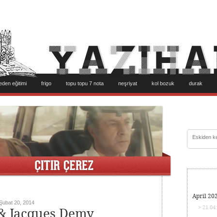
eden eğitimi
frigo
topu topu 7 nota
neşriyat
kol bozuk
durak
April 20
Şubat 20, 2014
> 21.04
 & Jacques Demy