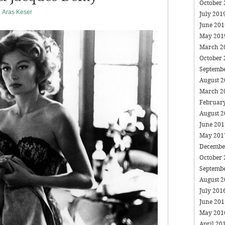
October
Aras Keser
July 201
June 20
May 20
March 2
October
Septemb
August 
March 2
Februar
August 
June 20
May 20
Decembe
October
Septemb
August 
July 201
June 20
May 20
April 20