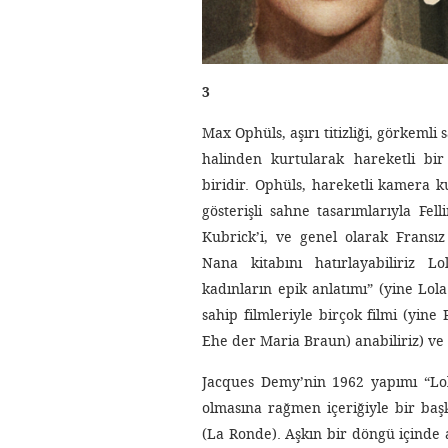
3
Max Ophüls, aşırı titizliği, görkemli
halinden kurtularak hareketli bir
biridir. Ophüls, hareketli kamera ku
gösterişli sahne tasarımlarıyla Fellin
Kubrick’i, ve genel olarak Fransız
Nana kitabını hatırlayabiliriz L
kadınların epik anlatımı” (yine Lol
sahip filmleriyle birçok filmi (yine
Ehe der Maria Braun) anabiliriz) ve 
Jacques Demy’nin 1962 yapımı “Lola
olmasına rağmen içeriğiyle bir başk
(La Ronde). Aşkın bir döngü içinde 