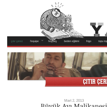
çıtır çerez
l’equipe
hoşbeş
beden eğitimi
frigo
topu to
Mart 2, 2013
Büyük Ayı Malikanes