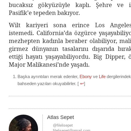
bucaksız gökyüzüyle kaplı. Şehre ve i
Pasifik’e tepeden bakıyor.
Wilt kariyeri sona erince Los Angeles
istemedi. California’da özgürce yaşayabiliy
mezhepten kadınla beraber olabiliyor, mal
girmez dünyanın tasalarını dışarıda bıra
ettiği hayatı yaşayabiliyordu. Big Dipper,
Major Malikanesi’nde yaşadı.
Başka ayrıntıları merak edenler,
Ebony
ve
Life
dergilerinde
bahseden yazıları okuyabilirler. [
↩
]
Atlas Sepet
@filelisepet
filelisepet@gmail.com