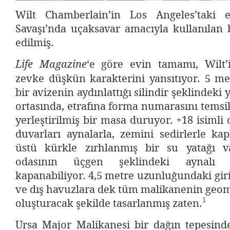
Wilt Chamberlain’in Los Angeles’taki e
Savaşı’nda uçaksavar amacıyla kullanılan 
edilmiş.
‘e göre evin tamamı, Wilt’i
Life Magazine
zevke düşkün karakterini yansıtıyor. 5 me
bir avizenin aydınlattığı silindir şeklindek
ortasında, etrafına forma numarasını temsi
yerleştirilmiş bir masa duruyor. +18 isimli 
duvarları aynalarla, zemini sedirlerle ka
üstü kürkle zırhlanmış bir su yatağı v
odasının üçgen şeklindeki aynalı t
kapanabiliyor. 4,5 metre uzunluğundaki giri
ve dış havuzlara dek tüm malikanenin geom
1
oluşturacak şekilde tasarlanmış zaten.
Ursa Major Malikanesi bir dağın tepesinde