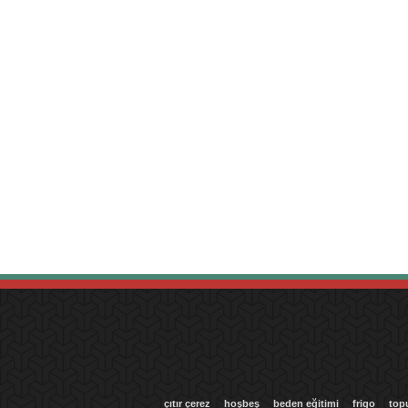
çıtır çerez
hoşbeş
beden eğitimi
frigo
top