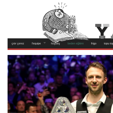
çıtır çerez
l’equipe
hoşbeş
beden eğitimi
frigo
topu to