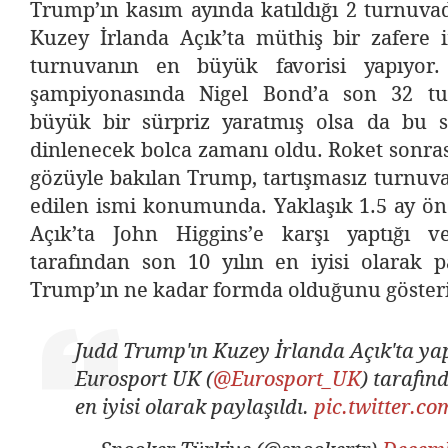
Trump’ın kasım ayında katıldığı 2 turnuva
Kuzey İrlanda Açık’ta müthiş bir zafere
turnuvanın en büyük favorisi yapıyor. 
şampiyonasında Nigel Bond’a son 32 tu
büyük bir sürpriz yaratmış olsa da bu 
dinlenecek bolca zamanı oldu. Roket sonras
gözüyle bakılan Trump, tartışmasız turnuv
edilen ismi konumunda. Yaklaşık 1.5 ay ön
Açık’ta John Higgins’e karşı yaptığı 
tarafından son 10 yılın en iyisi olarak p
Trump’ın ne kadar formda olduğunu göster
Judd Trump'ın Kuzey İrlanda Açık'ta yap
Eurosport UK (
@Eurosport_UK
) tarafın
en iyisi olarak paylaşıldı.
pic.twitter.