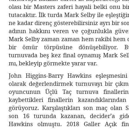
olası bir Masters zaferi hayali belki onu b
tutacaktır. İlk turda Mark Selby ile eşleştiğ
ne kadar direnç gösterebilirsiniz ayrı bir so
adının hakkını veren ve çoğunlukla güve
Mark Selby zaman zaman hem rakibi hem de 
bir ömür törpüsüne dönüşebiliyor. 
turnuvada beş kez final oynamış Mark Selby
mı, bekleyip görmekte yarar var.
John Higgins-Barry Hawkins eşleşmesini
olarak değerlendirmek turnuvayı bir çıkma
oyuncunun Üçlü Taç turnuva finallerini
kaybettikleri finallerin kazandıklarında
görüyoruz. Karşılaştıkları son maç olan 
son 16 turunda kazanan, decider’a gi
Hawkins olmuştu. 2018 Galler Açık fin