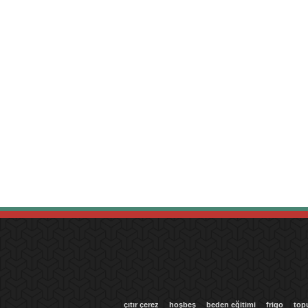
çıtır çerez
hoşbeş
beden eğitimi
frigo
top