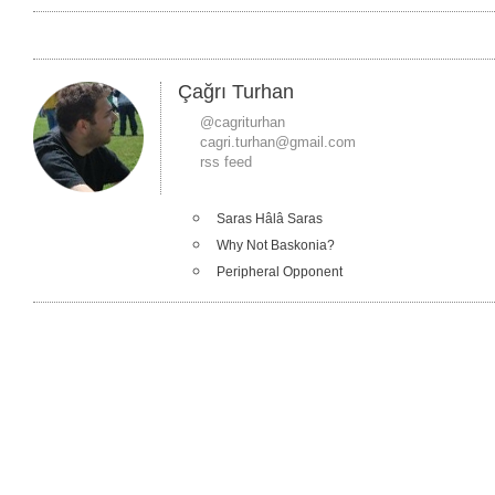
Çağrı Turhan
@cagriturhan
cagri.turhan@gmail.com
rss feed
Saras Hâlâ Saras
Why Not Baskonia?
Peripheral Opponent