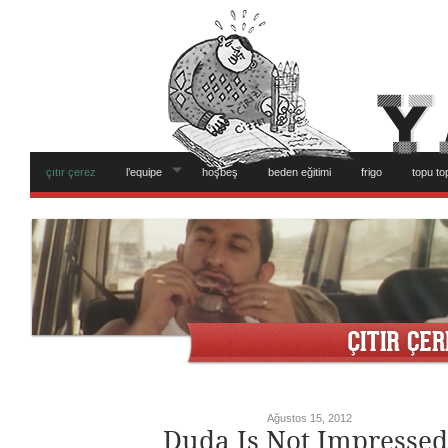
çıtır çerez
l’equipe
hoşbeş
beden eğitimi
frigo
topu to
Ağustos 15, 2012
Duda Is Not Impressed