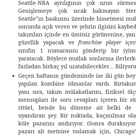
Seattle-NBA ayrılığının çok uzun sürmes
Genişlemeye çok sıcak bakmayan Stern-S
Seattle”ın baskısını üzerinde hissetmesi mu
sonunda açık veren ve şehrin ilgisini kaybe
takımları içinde en ümitsiz görünenine, yani
güzellik yapacak ve
içer
franchise player
sınıfın 1 numarasını gönderip bir iyims
yaratacak. Böylece mutlak sonlarına ilerler
fazladan birkaç yıl uzatabilecekler… Biliyor
Geçen haftanın gündeminde ise iki gün bo
yapılan kombine idmanlar vardı. Birtakı
yanı sıra, takım mülakatlarını, fiziksel öl
mensupları ile soru cevapları içeren bir sü
ritüel, bende bu döneme ait belki de
uyandıran şey. Bir noktada, kaçınılmaz ola
köle pazarını andırıyor. (Sonra duraksıy
pazarı alt metnine toslamak için, Chicago