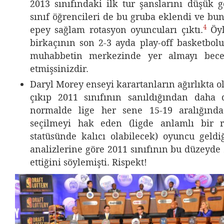
2013 sınıfındaki ilk tur şanslarını düşük g
sınıf öğrencileri de bu gruba eklendi ve bu
4
epey sağlam rotasyon oyuncuları çıktı.
Öyl
birkaçının son 2-3 ayda play-off basketbol
muhabbetin merkezinde yer almayı becer
etmişsinizdir.
Daryl Morey enseyi karartanların ağırlıkta 
çıkıp 2011 sınıfının sanıldığından daha 
normalde lige her sene 15-19 aralığında
seçilmeyi hak eden (ligde anlamlı bir r
statüsünde kalıcı olabilecek) oyuncu geldi
analizlerine göre 2011 sınıfının bu düzeyde
ettiğini söylemişti. Rispekt!