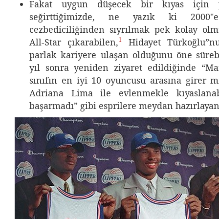
Fakat uygun düşecek bir kıyas için 
seğirttiğimizde, ne yazık ki 2000″
cezbediciliğinden sıyrılmak pek kolay ol
1
All-Star çıkarabilen,
Hidayet Türkoğlu”nu
parlak kariyere ulaşan olduğunu öne süreb
yıl sonra yeniden ziyaret edildiğinde “M
sınıfın en iyi 10 oyuncusu arasına girer m
Adriana Lima ile evlenmekle kıyaslanab
başarmadı” gibi esprilere meydan hazırlayan 