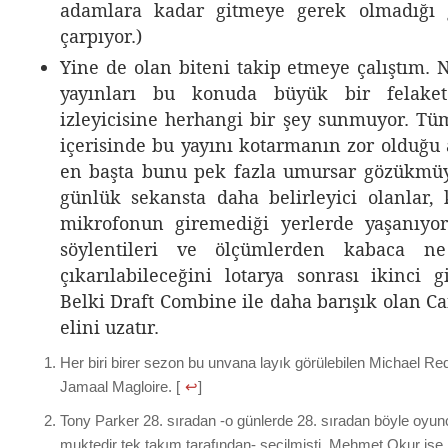
adamlara kadar gitmeye gerek olmadığı 
çarpıyor.)
Yine de olan biteni takip etmeye çalıştım. 
yayınları bu konuda büyük bir felaket
izleyicisine herhangi bir şey sunmuyor. Tü
içerisinde bu yayını kotarmanın zor olduğu 
en başta bunu pek fazla umursar gözükmüy
günlük sekansta daha belirleyici olanlar
mikrofonun giremediği yerlerde yaşanıyor.
söylentileri ve ölçümlerden kabaca ne
çıkarılabileceğini lotarya sonrası ikinci g
Belki Draft Combine ile daha barışık olan C
elini uzatır.
Her biri birer sezon bu unvana layık görülebilen Michael R
Jamaal Magloire. [
↩
]
Tony Parker 28. sıradan -o günlerde 28. sıradan böyle oyu
muktedir tek takım tarafından- seçilmişti. Mehmet Okur ise bi