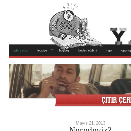
çıtır çerez
l’equipe
hoşbeş
beden eğitimi
frigo
topu to
Mayıs 21, 2013
Neredeyiz?