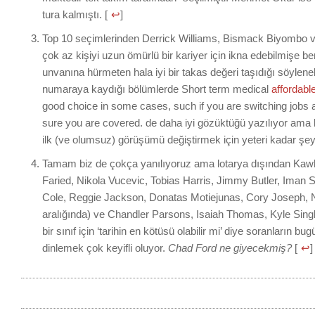
tura kalmıştı. [
↩
]
Top 10 seçimlerinden Derrick Williams, Bismack Biyombo 
çok az kişiyi uzun ömürlü bir kariyer için ikna edebilmişe be
unvanına hürmeten hala iyi bir takas değeri taşıdığı söylenebi
numaraya kaydığı bölümlerde Short term medical
affordable
good choice in some cases, such if you are switching jobs
sure you are covered. de daha iyi gözüktüğü yazılıyor ama
ilk (ve olumsuz) görüşümü değiştirmek için yeteri kadar şe
Tamam biz de çokça yanılıyoruz ama lotarya dışından Kaw
Faried, Nikola Vucevic, Tobias Harris, Jimmy Butler, Iman 
Cole, Reggie Jackson, Donatas Motiejunas, Cory Joseph, Ni
aralığında) ve Chandler Parsons, Isaiah Thomas, Kyle Singler
bir sınıf için ‘tarihin en kötüsü olabilir mi’ diye soranların 
dinlemek çok keyifli oluyor.
Chad Ford ne giyecekmiş?
[
↩
]