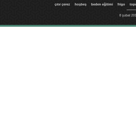
çıtır çerez
hoşbeş
beden eğitimi
frigo
top
8 şubat 201