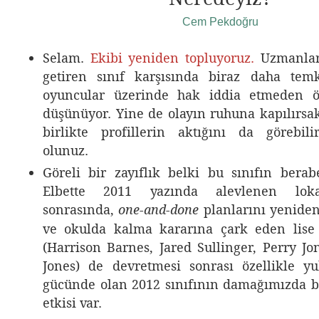
Cem Pekdoğru
Selam.
Ekibi yeniden topluyoruz.
Uzmanlar
getiren sınıf karşısında biraz daha temk
oyuncular üzerinde hak iddia etmeden ö
düşünüyor. Yine de olayın ruhuna kapılırsak
birlikte profillerin aktığını da görebili
olunuz.
Göreli bir zayıflık belki bu sınıfın berabe
Elbette 2011 yazında alevlenen lokav
sonrasında,
planlarını yenide
one-and-done
ve okulda kalma kararına çark eden lise
(Harrison Barnes, Jared Sullinger, Perry Jo
Jones) de devretmesi sonrası özellikle yu
gücünde olan 2012 sınıfının damağımızda bı
etkisi var.