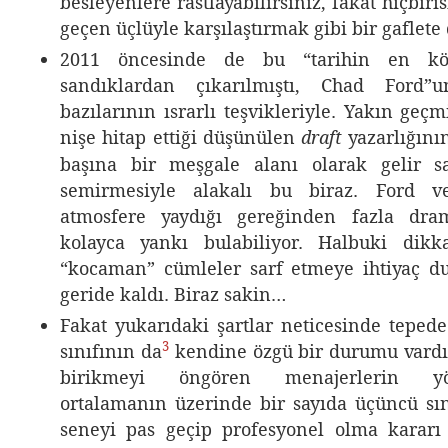
besleyenlere rastlayabilirsiniz, fakat hiçbiri
geçen üçlüyle karşılaştırmak gibi bir gaflete
2011 öncesinde de bu “tarihin en kötü
sandıklardan çıkarılmıştı, Chad Ford”u
bazılarının ısrarlı teşvikleriyle. Yakın geçm
nişe hitap ettiği düşünülen
yazarlığını
draft
başına bir meşgale alanı olarak gelir s
semirmesiyle alakalı bu biraz. Ford ve
atmosfere yaydığı gereğinden fazla dram
kolayca yankı bulabiliyor. Halbuki dik
“kocaman” cümleler sarf etmeye ihtiyaç d
geride kaldı. Biraz sakin…
Fakat yukarıdaki şartlar neticesinde tepede
3
sınıfının da
kendine özgü bir durumu vardı.
birikmeyi öngören menajerlerin yönl
ortalamanın üzerinde bir sayıda üçüncü sın
seneyi pas geçip profesyonel olma kararı