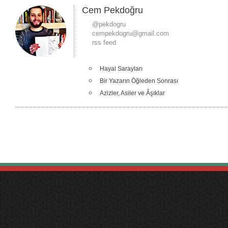
Cem Pekdoğru
@pekdogru
cempekdogru@gmail.com
rss feed
Hayal Sarayları
Bir Yazarın Öğleden Sonrası
Azizler, Asiler ve Âşıklar