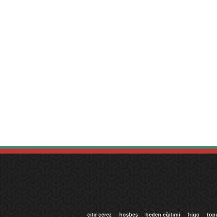
çıtır çerez
hoşbeş
beden eğitimi
frigo
top