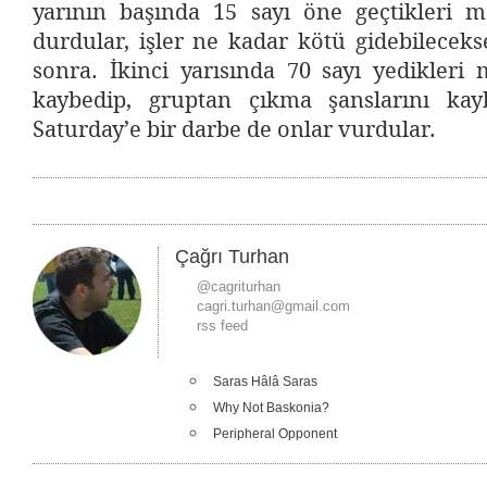
yarının başında 15 sayı öne geçtikleri m
durdular, işler ne kadar kötü gidebileceks
sonra. İkinci yarısında 70 sayı yedikleri
kaybedip, gruptan çıkma şanslarını kayb
Saturday’e bir darbe de onlar vurdular.
Çağrı Turhan
@cagriturhan
cagri.turhan@gmail.com
rss feed
Saras Hâlâ Saras
Why Not Baskonia?
Peripheral Opponent