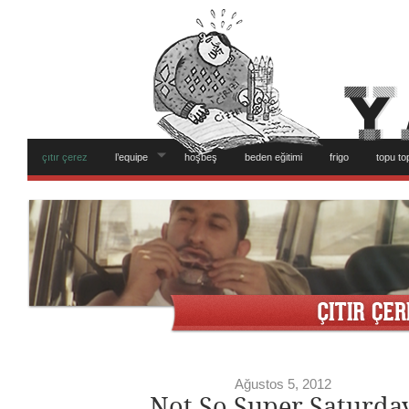
çıtır çerez
l’equipe
hoşbeş
beden eğitimi
frigo
topu to
Ağustos 5, 2012
Not So Super Saturda