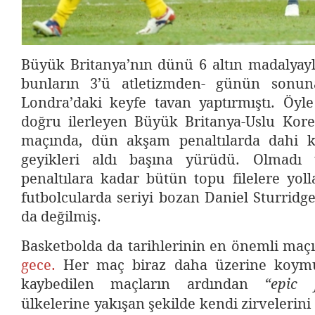
Büyük Britanya’nın dünü 6 altın madalyayl
bunların 3’ü atletizmden- günün sonuna
Londra’daki keyfe tavan yaptırmıştı. Öyle
doğru ilerleyen Büyük Britanya-Uslu Kor
maçında, dün akşam penaltılarda dahi ka
geyikleri aldı başına yürüdü. Olmadı
penaltılara kadar bütün topu filelere yoll
futbolcularda seriyi bozan Daniel Sturridg
da değilmiş.
Basketbolda da tarihlerinin en önemli maçı
gece.
Her maç biraz daha üzerine koymuş
kaybedilen maçların ardından
“epic f
ülkelerine yakışan şekilde kendi zirvelerini 