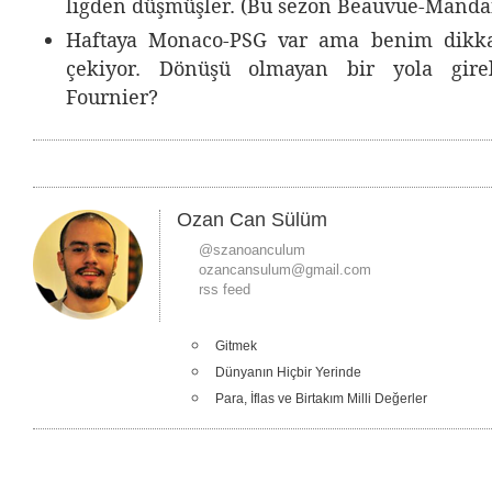
ligden düşmüşler. (Bu sezon Beauvue-Mandan
Haftaya Monaco-PSG var ama benim dikka
çekiyor. Dönüşü olmayan bir yola gir
Fournier?
Ozan Can Sülüm
@szanoanculum
ozancansulum@gmail.com
rss feed
Gitmek
Dünyanın Hiçbir Yerinde
Para, İflas ve Birtakım Milli Değerler