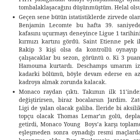
tombalaklaşacağını düşünmüştüm. Helal ols
Geçen sene bütün istatistiklerde zirvede olan
Benjamin Lecomte bu hafta 39. saniye
kafasını uçurmayı deneyince Ligue 1 tarihini
kırmızı kartını gördü. Saint Etienne pek 
Rakip 3 kişi olsa da kontrollü oynayıp
çalışacaklar bu sezon, görüntü o. Ki 3 puan
Hamouma kurtardı. Deschamps umarım izl
kadarki bölümü, böyle devam ederse en az
kadroya almak zorunda kalacak.
Monaco raydan çıktı. Takımın ilk 11’ind
değiştirirsen, biraz bocalarsın Jardim. Z
Ligi de yalan olacak galiba. İleride bi aksi
topçu olacak Thomas Lemar’ın golü, dep
getirdi, Monaco Young Boys’a karşı toplam
eşleşmeden sonra oynadığı resmi maçlarda