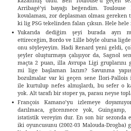
kazanmış oldu. Ben Toulouse’u geçen se
Arribagé’yi bayağı beğendim. Toulouse 
kovalaması, zor deplasman olması gereken t
ki lig PSG tekelinden falan çıksın. Hele hele
Yukarıda dediğim şeyi burada ayrı 
ettireceğim, Bordo ve Lille böyle olursa ligde
onu söyleyeyim. Hadi Renard yeni geldi, çok
şeyler oluşturmaya çalışıyor da, Sagnol se
maçta 2 puan, illa Avrupa Ligi gruplarını g
mi lige başlaman lazım? Savunma yapıs
bozulmalar var ki geçen sene İlori-Pallois 
ile kurtulup nefes almışlardı, bu sefer o 
yok. Alt tarafı bir stoper ya, parası neyse topl
François Kamano’yu izlemeye doyamıy
darılmaca, gücenmece yok, Guingamp, d
istatistik vereyim dur. En son bir sezonda 
iki oyuncusunu (2002-03 Malouda-Drogba) 