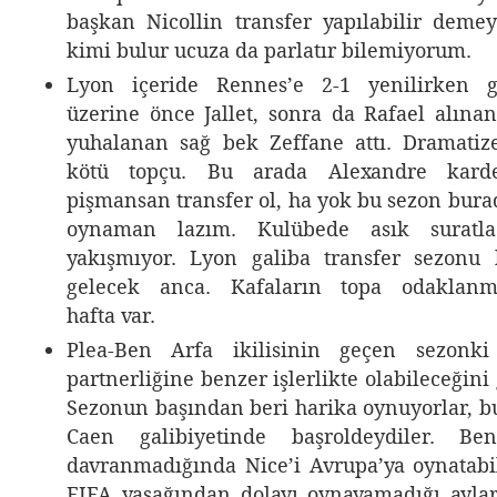
başkan Nicollin transfer yapılabilir demey
kimi bulur ucuza da parlatır bilemiyorum.
Lyon içeride Rennes’e 2-1 yenilirken g
üzerine önce Jallet, sonra da Rafael alına
yuhalanan sağ bek Zeffane attı. Dramatiz
kötü topçu. Bu arada Alexandre karde
pişmansan transfer ol, ha yok bu sezon bura
oynaman lazım. Kulübede asık suratl
yakışmıyor. Lyon galiba transfer sezonu 
gelecek anca. Kafaların topa odaklan
hafta var.
Plea-Ben Arfa ikilisinin geçen sezonki 
partnerliğine benzer işlerlikte olabileceğini
Sezonun başından beri harika oynuyorlar, bu
Caen galibiyetinde başroldeydiler. B
davranmadığında Nice’i Avrupa’ya oynatabi
FIFA yasağından dolayı oynayamadığı ayla