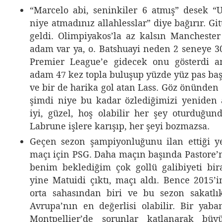
“Marcelo abi, seninkiler 6 atmış” desek 
niye atmadınız allahlesslar” diye bağırır. Git
geldi. Olimpiyakos’la az kalsın Manchester
adam var ya, o. Batshuayi neden 2 seneye 3
Premier League’e gidecek onu gösterdi 
adam 47 kez topla buluşup yüzde yüz pas baş
ve bir de harika gol atan Lass. Göz önünden 
şimdi niye bu kadar özlediğimizi yeniden a
iyi, güzel, hoş olabilir her şey oturduğun
Labrune işlere karışıp, her şeyi bozmazsa.
Geçen sezon şampiyonluğunu ilan ettiği y
maçı için PSG. Daha maçın başında Pastore’
benim beklediğim çok gollü galibiyeti bir
yine Matuidi çıktı, maçı aldı. Bence 2015’
orta sahasından biri ve bu sezon sakatlı
Avrupa’nın en değerlisi olabilir. Bir yaba
Montpellier’de sorunlar katlanarak büy