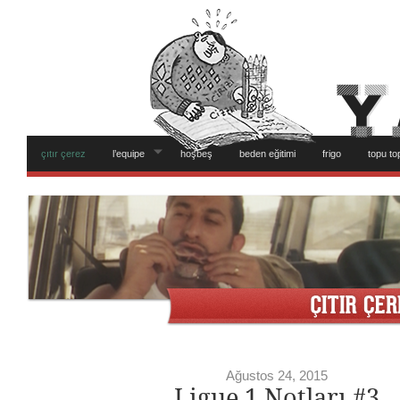
çıtır çerez
l’equipe
hoşbeş
beden eğitimi
frigo
topu to
Ağustos 24, 2015
Ligue 1 Notları #3