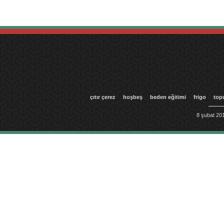
çıtır çerez
hoşbeş
beden eğitimi
frigo
top
8 şubat 201