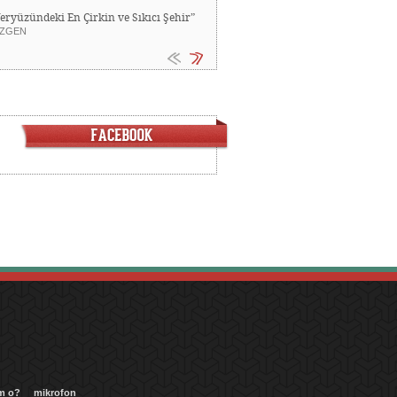
Yeryüzündeki En Çirkin ve Sıkıcı Şehir”
ZGEN
m o?
mikrofon