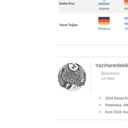
Sedat Koç
Al
Arjantin
Yücel Tuğan
Almanya
Ar
Yazıhanedekil
@yazihane
rss feed
2018 Dünya Ku
Finlandiya, Sıfı
Euro 2016: Ku