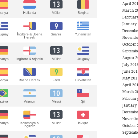
April 20
March 2
Müller
panya
Hollanda
Belçika
Februar
January
Decembe
uguay
İngiltere & Bosna
Suarez
Yunanistan
Novembe
Hersek
October
Septemb
August 
manya
Müller
İngiltere & Arjantin
Uruguay
July 201
June 20
May 20
panya
Bosna Hersek
Fred
Hırvatistan
April 20
March 2
Februar
ezilya
Arjantin
Messi
Şili
January
Decembe
Novembe
manya
Müller
Kolombiya &
İsviçre
October
İngiltere
Septemb