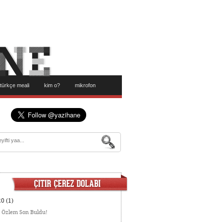
türkçe meali
kim o?
mikrofon
20
(1)
:
Özlem Son Buldu!