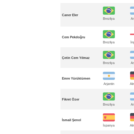
Caner Eler
Brezilya
Ar
Cem Pekdoğru
Brezilya
İn
Çetin Cem Yılmaz
Brezilya
Ar
Emre Yürüktümen
Al
Arjantin
Fikret Özer
Brezilya
Ar
İsmail Şenol
Al
İspanya