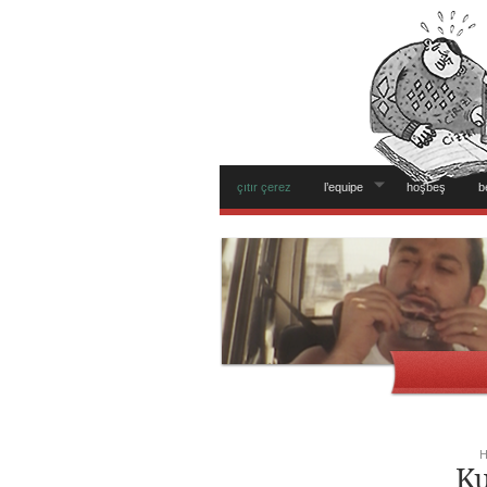
çıtır çerez
l’equipe
hoşbeş
b
H
Ku