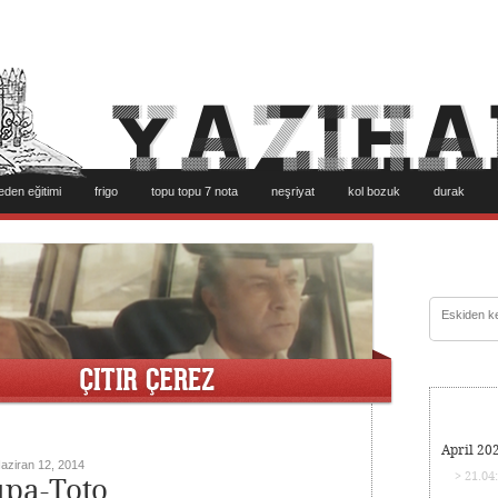
eden eğitimi
frigo
topu topu 7 nota
neşriyat
kol bozuk
durak
April 20
aziran 12, 2014
> 21.04
pa-Toto