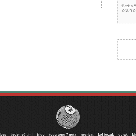
“Berlin 
ONUR Ö
beş
beden eğitimi
frigo
topu topu 7 nota
neşriyat
kol bozuk
durak
ki