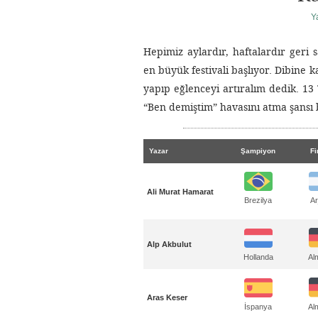
Y
Hepimiz aylardır, haftalardır geri 
en büyük festivali başlıyor. Dibine 
yapıp eğlenceyi artıralım dedik. 13
“Ben demiştim” havasını atma şansı b
Yazar
Şampiyon
Fi
Ali Murat Hamarat
Brezilya
Ar
Alp Akbulut
Al
Hollanda
Aras Keser
Al
İspanya