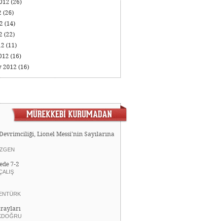
2012
(26)
2
(26)
12
(14)
12
(22)
12
(11)
012
(16)
y 2012
(16)
Devrimciliği, Lionel Messi’nin Sayılarına
ZGEN
ede 7-2
ÇALIŞ
ENTÜRK
rayları
KDOĞRU