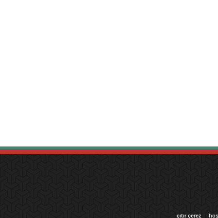
çıtır çerez
hoş