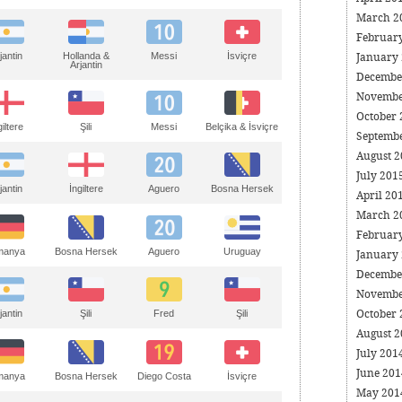
March 2
Februar
jantin
Hollanda &
Messi
İsviçre
January
Arjantin
Decembe
Novembe
October
giltere
Şili
Messi
Belçika & İsviçre
Septemb
August 
July 201
jantin
İngiltere
Aguero
Bosna Hersek
April 20
March 2
Februar
manya
Bosna Hersek
Aguero
Uruguay
January
Decembe
Novembe
October
jantin
Şili
Fred
Şili
August 
July 201
June 20
manya
Bosna Hersek
Diego Costa
İsviçre
May 20