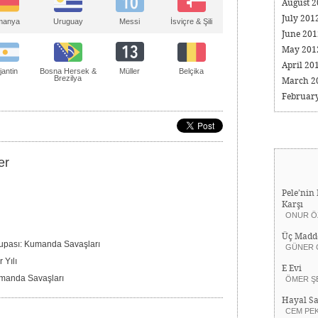
August 
July 201
manya
Uruguay
Messi
İsviçre & Şili
June 20
May 20
April 20
Müller
jantin
Bosna Hersek &
Belçika
Brezilya
March 2
Februar
er
Pele’nin 
Karşı
ONUR Ö
Üç Madd
pası: Kumanda Savaşları
GÜNER 
r Yılı
E Evi
manda Savaşları
ÖMER Ş
Hayal Sa
CEM PE