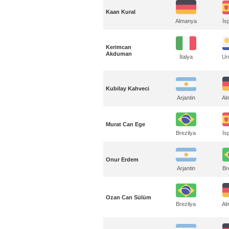
Kaan Kural
Almanya
İs
Kerimcan
Akduman
İtalya
Ur
Kubilay Kahveci
Al
Arjantin
Murat Can Ege
Brezilya
İs
Onur Erdem
Arjantin
Br
Ozan Can Sülüm
Al
Brezilya