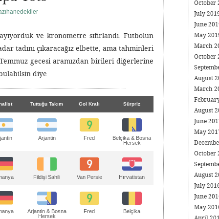
October
azıhanedekiler
July 201
June 20
sayıyorduk ve kronometre sıfırlandı. Futbolun
May 20
March 2
kadar tadını çıkaracağız elbette, ama tahminleri
October
 Temmuz gecesi aramızdan birileri diğerlerine
Septemb
ulabilsin diye.
August 
March 2
Februar
nalist
Tuttuğu Takım
Gol Kralı
Sürpriz
August 
June 20
May 20
jantin
Arjantin
Fred
Belçika & Bosna
Decembe
Hersek
October
Septemb
August 
manya
Fildişi Sahili
Van Persie
Hırvatistan
July 201
June 20
May 20
manya
Arjantin & Bosna
Fred
Belçika
Hersek
April 20