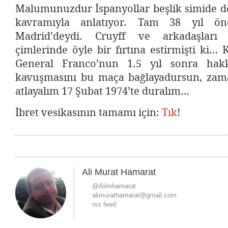
Malumunuzdur İspanyollar beşlik simide 
kavramıyla anlatıyor. Tam 38 yıl ön
Madrid’deydi. Cruyff ve arkadaşları
çimlerinde öyle bir fırtına estirmişti ki… 
General Franco’nun 1.5 yıl sonra hak
kavuşmasını bu maça bağlayadursun, zam
atlayalım 17 Şubat 1974’te duralım…
İbret vesikasının tamamı için:
Tık
!
Ali Murat Hamarat
@Alimhamarat
alimurathamarat@gmail.com
rss feed