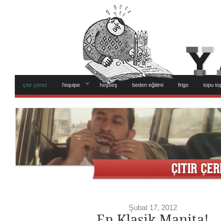
çıtır çerez
l’equipe
hoşbeş
beden eğitimi
frigo
topu to
Şubat 17, 2012
En Klasik Manita!