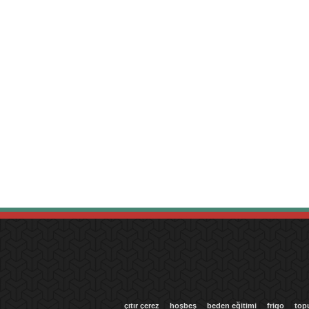
çıtır çerez
hoşbeş
beden eğitimi
frigo
top