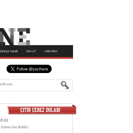
türkçe meali
kim o?
mikrofon
20
(1)
:
Özlem Son Buldu!