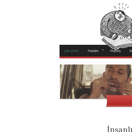
çıtır çerez
l’equipe
hoşbeş
b
İnsanl