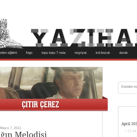
eden eğitimi
frigo
topu topu 7 nota
neşriyat
kol bozuk
durak
April 20
Mayıs 7, 2012
> 21.04
ığın Melodisi