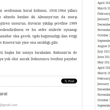
April 20
March 2
n senfoninin koral bölümü, 1956-1964 yılları
Februar
k altında katılan iki Almanya’nın da marşı
January
ştiren unsurun, duvarın yıkılışı şerefine 1989
Decembe
eslendirilmesi ve bu sefer sözlerle oynanıp
Novembe
October
dar olsa gerek, tıpkı bağımsızlığı ilan ettiği
Septemb
 Kosova’nın yine ona sarıldığı gibi.
August 
July 201
zü başka bir ustaya bırakalım. Bakunin’in de
June 20
ünya yok olur ancak Dokuzuncu Senfoni payidar
May 20
April 20
March 2
Februar
January
Decembe
arat
Novembe
October
t@gmail.com
Septemb