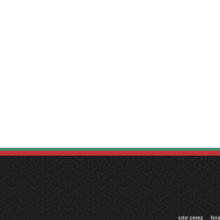
çıtır çerez
hoş