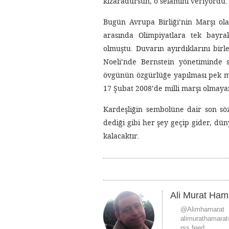
kızaradursun, o selamını veriyordu.
Bugün Avrupa Birliği’nin Marşı ola
arasında Olimpiyatlara tek bayra
olmuştu. Duvarın ayırdıklarını birle
Noeli’nde Bernstein yönetiminde s
övgünün özgürlüğe yapılması pek mani
17 Şubat 2008’de milli marşı olmayan
Kardeşliğin sembolüne dair son sö
dediği gibi her şey geçip gider, d
kalacaktır.
Ali Murat Ham
@Alimhamarat
alimurathamara
rss feed