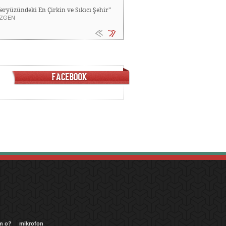
Yeryüzündeki En Çirkin ve Sıkıcı Şehir”
ZGEN
m o?
mikrofon