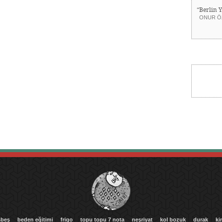
“Berlin 
ONUR Ö
beş
beden eğitimi
frigo
topu topu 7 nota
neşriyat
kol bozuk
durak
ki