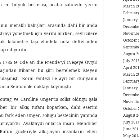
 en büyük bestecisi, acaba sahnede yerini
March 2
Februar
January
sinin meraklı bakışları arasında dahi bir anda
Decembe
ayı yönetmek için yerini alırken, seyircilere
Novembe
October
ük kilometre taşı elindeki nota defterinden
Septemb
akip ediyordu…
August 
July 201
in 1785’te Ode an die Freude’yi (Neşeye Övgü)
April 20
başından itibaren bu şiiri bestelemek isteyen
March 2
ulaşmıştı. Koral Fantezi ile ayrı bir dünyanın
Februar
uncu Senfoni ile noktayı koymuştu.
January
Decembe
ontag ve Caroline Unger’in solist olduğu gala
Novembe
ber bir alkış tufanı koparken, dahi eserini
October
 fark eden Unger, soluğu bestecinin yanında
August 
July 201
ürüyordu. Ayaktaydı onlarca insan. Mendiller
June 20
 Bütün güçleriyle alkışlayan insanların elleri
May 20