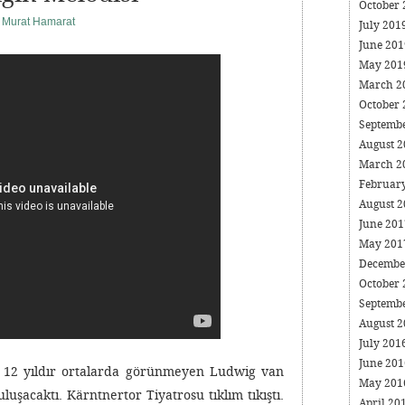
October
i Murat Hamarat
July 201
June 20
May 20
March 2
October
Septemb
August 
March 2
Februar
August 
June 20
May 20
Decembe
October
Septemb
August 
July 201
June 20
u. 12 yıldır ortalarda görünmeyen Ludwig van
May 20
luşacaktı. Kärntnertor Tiyatrosu tıklım tıkıştı.
April 20