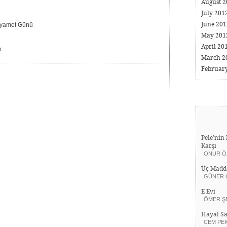
August 
July 201
June 20
ıyamet Günü
May 20
April 20
k
March 2
Februar
Pele’nin 
Karşı
ONUR Ö
Üç Madd
GÜNER 
E Evi
ÖMER Ş
Hayal Sa
CEM PE