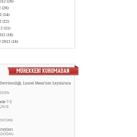
2012
(26)
2
(26)
12
(14)
12
(22)
12
(11)
012
(16)
y 2012
(16)
Devrimciliği, Lionel Messi’nin Sayılarına
ZGEN
ede 7-2
ÇALIŞ
ENTÜRK
rayları
KDOĞRU