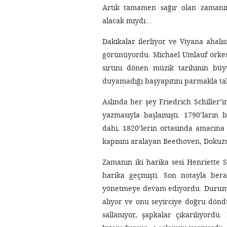
Artık tamamen sağır olan zamanın
alacak mıydı…
Dakikalar ilerliyor ve Viyana ahali
görünüyordu. Michael Umlauf orkestr
sırtını dönen müzik tarihinin büy
duyamadığı başyapıtını parmakla t
Aslında her şey Friedrich Schiller’
yazmasıyla başlamıştı. 1790’ların 
dahi, 1820’lerin ortasında amacına 
kapısını aralayan Beethoven, Dokuz
Zamanın iki harika sesi Henriette S
harika geçmişti. Son notayla bera
yönetmeye devam ediyordu. Durumu
alıyor ve onu seyirciye doğru dönd
sallanıyor, şapkalar çıkarılıyordu.