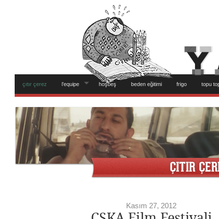
çıtır çerez
l’equipe
hoşbeş
beden eğitimi
frigo
topu to
Kasım 27, 2012
CSKA Film Festivali