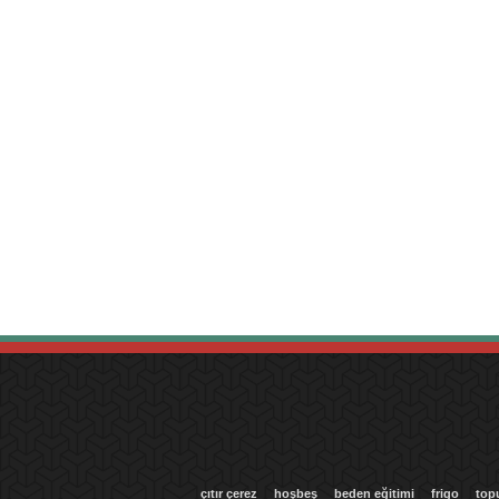
çıtır çerez
hoşbeş
beden eğitimi
frigo
top