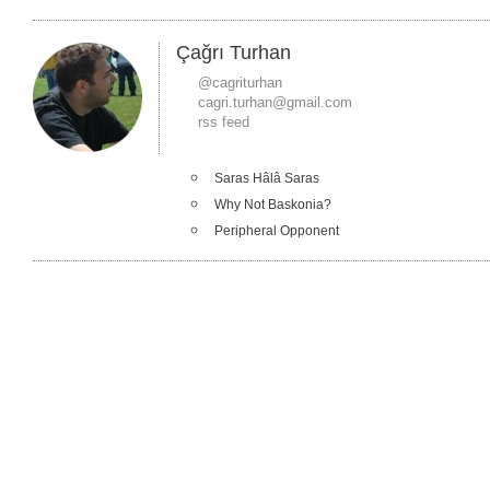
Çağrı Turhan
@cagriturhan
cagri.turhan@gmail.com
rss feed
Saras Hâlâ Saras
Why Not Baskonia?
Peripheral Opponent