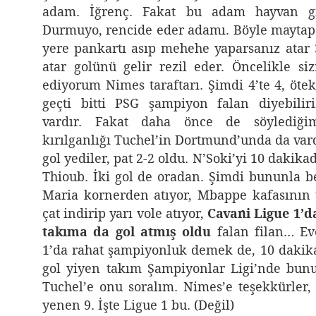
adam. İğrenç. Fakat bu adam hayvan gi
Durmuyo, rencide eder adamı. Böyle maytap 
yere pankartı asıp mehehe yaparsanız atar 3
atar golünü gelir rezil eder. Öncelikle si
ediyorum Nimes taraftarı. Şimdi 4’te 4, öteki
geçti bitti PSG şampiyon falan diyebilir
vardır. Fakat daha önce de söylediğ
kırılganlığı Tuchel’in Dortmund’unda da var
gol yediler, pat 2-2 oldu. N’Soki’yi 10 dakik
Thioub. İki gol de oradan. Şimdi bununla be
Maria kornerden atıyor, Mbappe kafasının
çat indirip yarı vole atıyor,
Cavani Ligue 1’da
takıma da gol atmış oldu
falan filan… Ev
1’da rahat şampiyonluk demek de, 10 daki
gol yiyen takım Şampiyonlar Ligi’nde bunu
Tuchel’e onu soralım. Nimes’e teşekkürler, 
yenen 9. İşte Ligue 1 bu. (Değil)