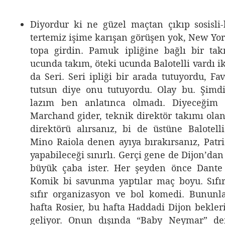
“Kim getirdi lan
Diyordur ki ne güzel maçtan çıkıp sosisli
tertemiz işime karışan görüşen yok, New Yo
topa girdin. Pamuk ipliğine bağlı bir tak
ucunda takım, öteki ucunda Balotelli vardı ik
da Seri. Seri ipliği bir arada tutuyordu, Fav
tutsun diye onu tutuyordu. Olay bu. Şimd
lazım ben anlatınca olmadı. Diyeceğim 
Marchand gider, teknik direktör takımı olan
direktörü alırsanız, bi de üstüne Balotel
Mino Raiola denen ayıya bırakırsanız, Patri
yapabileceği sınırlı. Gerçi gene de Dijon’da
büyük çaba ister. Her şeyden önce Dante 
Komik bi savunma yaptılar maç boyu. Sıfı
sıfır organizasyon ve bol komedi. Bununl
hafta Rosier, bu hafta Haddadi Dijon bekleri
geliyor. Onun dışında “Baby Neymar” de