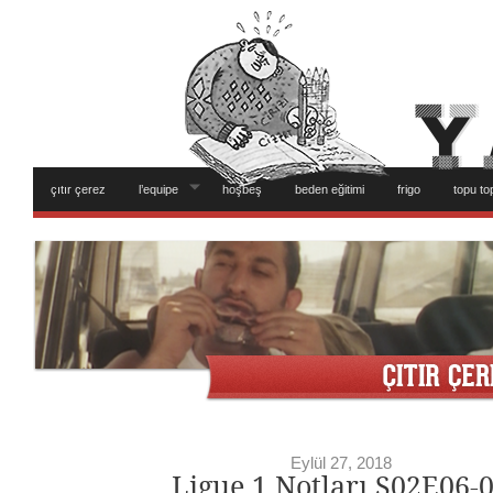
çıtır çerez
l’equipe
hoşbeş
beden eğitimi
frigo
topu to
Eylül 27, 2018
Ligue 1 Notları S02E06-