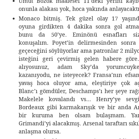
Umut Bozok maalesef 11’deki yerini kay
onunla alakası yok, hoca yakında anlayacaktı
Monaco bitmiş. Tek güzel olay 17 yaşında
oyuna girdikten 4 dakika sonra gol atma
bunu da 50’ye. Eminönü esnafları siz
konuşalım. Poyet’in delirmesinden sonra
geçeceğini söylüyorlar ama patronlar 2 mily
isteğini geri çevirmiş gelen habere göre
alıyosunuz, adam Sky’da yorumcuyk
kazanıyodu, ne isteyecek? Fransa’nın efsa
yavaş hoca oluyor ama, eleştiriye çok a
Blanc’ı gömdüler, Deschamps’ı her şeye rağm
Makelele kovalandı vs… Henry’ye sevg
Bordeaux gibi karmakarışık ve bir anda A
bir kuruma ben olsam bulaşmam. Yan
Grimandi’yi alacakmış. Arsenal taraftarı sıkıl
anlaşma olursa.