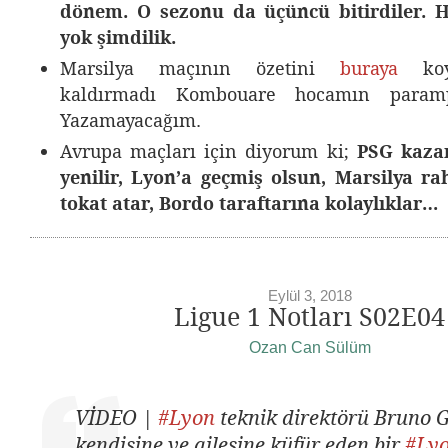
dönem. O sezonu da üçüncü bitirdiler. 
yok şimdilik.
Marsilya maçının özetini
buraya
koy
kaldırmadı Kombouare hocamın parampa
Yazamayacağım.
Avrupa maçları için diyorum ki;
PSG kaza
yenilir, Lyon’a geçmiş olsun, Marsilya ra
tokat atar, Bordo taraftarına kolaylıklar…
Eylül 3, 2018
Ligue 1 Notları S02E04
Ozan Can Sülüm
VİDEO |
#Lyon
teknik direktörü Bruno 
kendisine ve ailesine küfür eden bir
#Ly