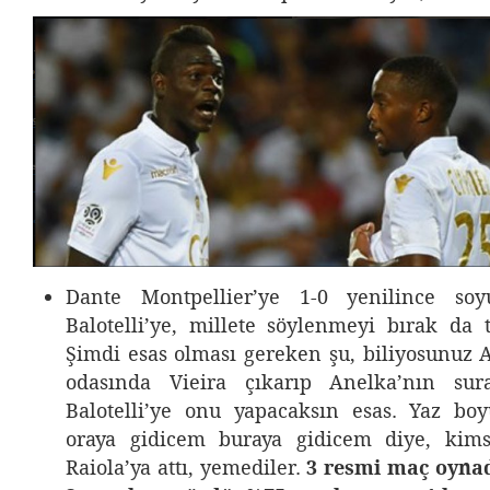
Dante Montpellier’ye 1-0 yenilince so
Balotelli’ye, millete söylenmeyi bırak da
Şimdi esas olması gereken şu, biliyosunuz
odasında Vieira çıkarıp Anelka’nın sur
Balotelli’ye onu yapacaksın esas. Yaz boyu
oraya gidicem buraya gidicem diye, kim
Raiola’ya attı, yemediler.
3 resmi maç oynad