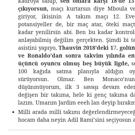
kadroya sahip,
sen onlara karşı 18’de 13
çıkıyorsun,
maçı kurtarsın diye Mboula ve
giriyor, ikisinin A takım maçı 12. Eve
potansiyeller de, bir maç atar, öteki ma
kadar yenilirsin abi. Ben bu kadar kontro
anlayabilmiş değilim gerçekten. Şimdi bi ta
asistini yapıyo,
Thauvin 2018’deki 17. golün
ve Ronaldo’dan sonra takvim yılında en
üçüncü oyuncu olmuş beş büyük ligde,
s
100 kağıda satma planıyla aldığın o
sürüyorsun. Olmaz. Ben Monaco’nun 
düşünmüyorum, ilk 3 savaşı devam ede
değişen bir takıma, hele ki genç takıma 
lazım. Umarım Jardim eeeh lan deyip bırak
Milli arada milli takımı değerlendirmeye
hocam daha neyin Adil Rami’sini seçiyosun a