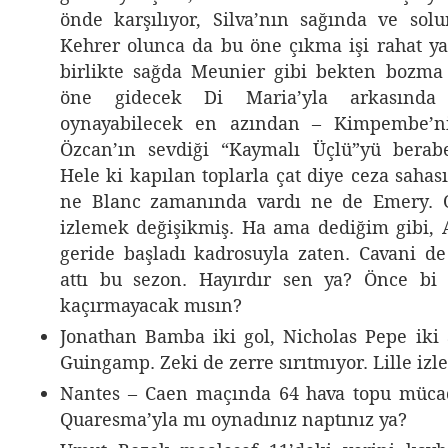
önde karşılıyor, Silva’nın sağında ve so
Kehrer olunca da bu öne çıkma işi rahat ya
birlikte sağda Meunier gibi bekten bozma
öne gidecek Di Maria’yla arkasınd
oynayabilecek en azından – Kimpembe’ni
Özcan’ın sevdiği “Kaymalı Üçlü”yü berabe
Hele ki kapılan toplarla çat diye ceza saha
ne Blanc zamanında vardı ne de Emery. 
izlemek değişikmiş. Ha ama dediğim gibi,
geride başladı kadrosuyla zaten. Cavani de
attı bu sezon. Hayırdır sen ya? Önce bi 
kaçırmayacak mısın?
Jonathan Bamba iki gol, Nicholas Pepe iki a
Guingamp. Zeki de zerre sırıtmıyor. Lille izle
Nantes – Caen maçında 64 hava topu mücad
Quaresma’yla mı oynadınız naptınız ya?