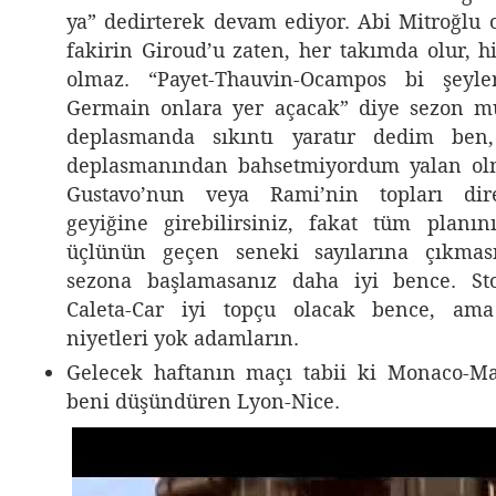
ya” dedirterek devam ediyor. Abi Mitroğlu
fakirin Giroud’u zaten, her takımda olur, h
olmaz. “Payet-Thauvin-Ocampos bi şeyle
Germain onlara yer açacak” diye sezon m
deplasmanda sıkıntı yaratır dedim ben
deplasmanından bahsetmiyordum yalan ol
Gustavo’nun veya Rami’nin topları di
geyiğine girebilirsiniz, fakat tüm planın
üçlünün geçen seneki sayılarına çıkmas
sezona başlamasanız daha iyi bence. Sto
Caleta-Car iyi topçu olacak bence, ama
niyetleri yok adamların.
Gelecek haftanın maçı tabii ki Monaco-Ma
beni düşündüren Lyon-Nice.