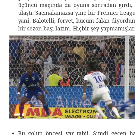
üçüncü maçında da oyuna sonradan girdi, i
ulaştı. Saçmalamazsa yine bir Premier Leagu
yani. Balotelli, forvet, hücum falan diyord
bir sezon başı lazım. Hiçbir şey yapmamışlar
“Cuma pazarı – Bert
Bu golün öncesi var tabii. Şimdi geçen h