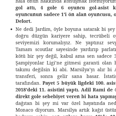
hala onun hakkında konuşmak istemiyoru
gol attı, 4 gole 6 oyuncu gol-asist ka
oyuncunun sadece 1’i ön alan oyuncusu, o
Delort.
Ne dedi Jardim, öyle boyuna satarak bi şey
doğru düzgün kariyere sahip, tecrübeli o
seviyemizi korumalıyız. Ne yaptınız sevg
Tamam scoutlar sayesinde yardırıp parlat
kötü bir şey değil, kabul ama sen sadece 
Şampiyonlar Ligi’ne gitmesi garanti olan b
takımı değilsin ki abi. Marsilya’yı alır bi
transferi, sonra gelir sana basar. İstati
tarafından.
Payet 5 büyük ligdeki 100. asis
2018’deki 11. asistini yaptı.
Adil Rami de 4
direkt gole sebebiyet veren bi hata yapmış
dağıtan bi şey mi var özel hayatında ne
Monaco diyorum. Marsilya artık kağıt üstü