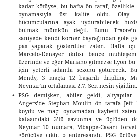
kadar kötüyse, bu hafta ön taraf, özellikle 
oynamasıyla üst kalite oldu. Olay b
hücumcularına ayak uydurabilecek hız
bulmak mümkün değil. Bunu Traore’n
saniyede kendi korner bayrağından gole g
pas yaparak gösterdiler zaten. Hafta içi
Marcelo-Denayer ikilisi bence muhteşem
üzerinde ve eğer Mariano gitmezse Lyon bu
için yeterli adamla sezonu götürecek. B
Mendy, 3 maçta 12 başarılı dripling. M
Neymar’ın ortalaması 2.7. Sen nesin yiğidim
PSG demişken, abiler geldi, altyapılar 
Angers’de Stephan Moulin ön tarafa Jeff 
koydu ve maçı oynamadan kaybetti zaten
kafasındaki 3’lü savunma ve üçlüden do
Neymar 10 numara, Mbappe-Cavani forvet 
görücüye çıktı, o enteresandı. PSG üçlüy