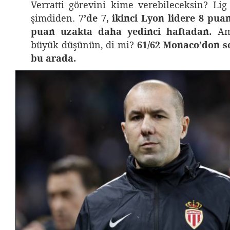
Verratti görevini kime verebileceksin? L
şimdiden.
7’de 7, ikinci Lyon lidere 8 puan
puan uzakta daha yedinci haftadan.
Ama
büyük düşünün, di mi?
61/62 Monaco’don so
bu arada.