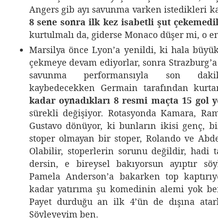
Angers gib ayı savunma varken istedikleri ka
8 sene sonra ilk kez isabetli şut çekemedil
kurtulmalı da, giderse Monaco düşer mi, o e
Marsilya önce Lyon’a yenildi, ki hala büy
çekmeye devam ediyorlar, sonra Strazburg’a 
savunma performansıyla son daki
kaybedecekken Germain tarafından kurtar
kadar oynadıkları 8 resmi maçta 15 gol ye
sürekli değişiyor. Rotasyonda Kamara, Ram
Gustavo dönüyor, ki bunların ikisi genç, bi
stoper olmayan bir stoper, Rolando ve Ab
Olabilir, stoperlerin sorunu değildir, hadi t
dersin, e bireysel bakıyorsun ayıptır sö
Pamela Anderson’a bakarken top kaptırı
kadar yatırıma şu komedinin alemi yok be
Payet durduğu an ilk 4’ün de dışına atar
Söyleyeyim ben.