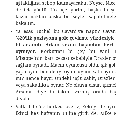
ağlaklığına sebep kalmayacaktı. Neyse, Nice
de tek yönlü. Hız içeriyorlar, başka bi ş
kazanmaktan başka bir şeyler yapabilmele
bakalım.
Ya esas Tuchel bu Cavani’ye naptı? Cava
%20’lik pozisyonu gole çevirme yüzdesiyle
bi adamdı. Adam sezon başından beri 3
oynuyor.
Korkutucu bi şey bu yani. 
Mbappe’nin kart cezası sebebiyle Draxler o
sağlam oynadı. Maçın oyuncusu oldu, şık gol 
yapmayın, ben de iyi oyuncuyum, satmayın de
mı? Bence hayır. Öndeki üçlü sabit, Draxler
veya sakatlıkta oynar. Ne olursa olsun gitm
Arsenal diye bi takım varmış orada bay
diyolar…
Valla Lille’de herkesi överiz, Zeki’yi de ayr
ikinci kez haftanın 11’ine girdi de, Mike