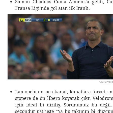
Saman Ghoddos Cuma Amiens’a geldi, Cuma
Fransa Ligi’nde gol atan ilk İranlı.
“Gol atmamak için çıkıp 2-0
Lamouchi en uca kanat, kanatlara forvet, m
stopere de ön libero koyarak çıktı Velodrom
için ideal bi diziliş. Sorunumuz bu değil.
sezondur üst üste “Ya bu takımın bi düzgün 