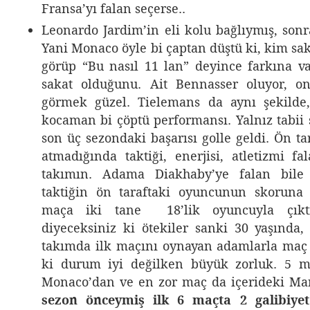
Fransa’yı falan seçerse..
Leonardo Jardim’in eli kolu bağlıymış, sonr
Yani Monaco öyle bi çaptan düştü ki, kim sak
görüp “Bu nasıl 11 lan” deyince farkına v
sakat olduğunu. Ait Bennasser oluyor, o
görmek güzel. Tielemans da aynı şekilde
kocaman bi çöptü performansı. Yalnız tabii 
son üç sezondaki başarısı golle geldi. Ön ta
atmadığında taktiği, enerjisi, atletizmi f
takımın. Adama Diakhaby’ye falan bile 
taktiğin ön taraftaki oyuncunun skoruna 
maça iki tane 18’lik oyuncuyla çıkt
diyeceksiniz ki ötekiler sanki 30 yaşında
takımda ilk maçını oynayan adamlarla maç
ki durum iyi değilken büyük zorluk. 5 ma
Monaco’dan ve en zor maç da içerideki Mar
sezon önceymiş ilk 6 maçta 2 galibiyet