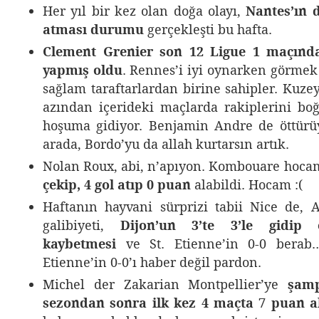
Her yıl bir kez olan doğa olayı,
Nantes’ın 
atması durumu
gerçekleşti bu hafta.
Clement Grenier son 12 Ligue 1 maçında
yapmış oldu
. Rennes’i iyi oynarken görmek
sağlam taraftarlardan birine sahipler. Kuze
azından içerideki maçlarda rakiplerini b
hoşuma gidiyor. Benjamin Andre de öttürü
arada, Bordo’yu da allah kurtarsın artık.
Nolan Roux, abi, n’apıyon. Kombouare hoc
çekip, 4 gol atıp 0 puan
alabildi. Hocam :(
Haftanın hayvani sürprizi tabii Nice de, A
galibiyeti,
Dijon’un 3’te 3’le gidip 
kaybetmesi
ve St. Etienne’in 0-0 berab…
Etienne’in 0-0’ı haber değil pardon.
Michel der Zakarian Montpellier’ye
şamp
sezondan sonra ilk kez 4 maçta 7 puan a