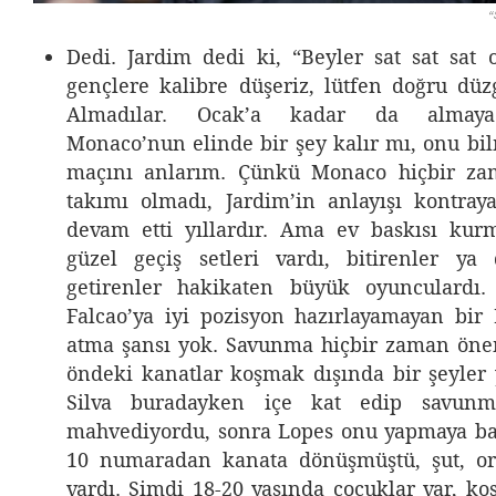
“
Dedi. Jardim dedi ki, “Beyler sat sat sat
gençlere kalibre düşeriz, lütfen doğru düz
Almadılar. Ocak’a kadar da almayac
Monaco’nun elinde bir şey kalır mı, onu b
maçını anlarım. Çünkü Monaco hiçbir za
takımı olmadı, Jardim’in anlayışı kontra
devam etti yıllardır. Ama ev baskısı kur
güzel geçiş setleri vardı, bitirenler y
getirenler hakikaten büyük oyunculardı
Falcao’ya iyi pozisyon hazırlayamayan bi
atma şansı yok. Savunma hiçbir zaman öne
öndeki kanatlar koşmak dışında bir şeyler y
Silva buradayken içe kat edip savunm
mahvediyordu, sonra Lopes onu yapmaya ba
10 numaradan kanata dönüşmüştü, şut, ort
vardı. Şimdi 18-20 yaşında çocuklar var, ko