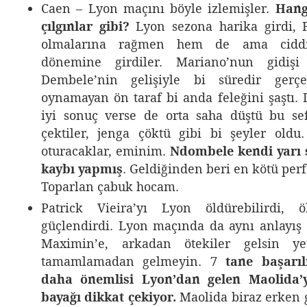
Caen – Lyon maçını böyle izlemişler.
Hang
çılgınlar gibi?
Lyon sezona harika girdi, F
olmalarına rağmen hem de ama ciddi
dönemine girdiler. Mariano’nun gidi
Dembele’nin gelişiyle bi süredir gerçe
oynamayan ön taraf bi anda feleğini şaştı. 
iyi sonuç verse de orta saha düştü bu sef
çektiler, jenga çöktü gibi bi şeyler old
oturacaklar, eminim.
Ndombele kendi yarı 
kaybı yapmış
. Geldiğinden beri en kötü perf
Toparlan çabuk hocam.
Patrick Vieira’yı Lyon öldürebilirdi, 
güçlendirdi. Lyon maçında da aynı anlayış v
Maximin’e, arkadan ötekiler gelsin yet
tamamlamadan gelmeyin.
7 tane başarıl
daha önemlisi Lyon’dan gelen Maolida’y
bayağı dikkat çekiyor.
Maolida biraz erken g