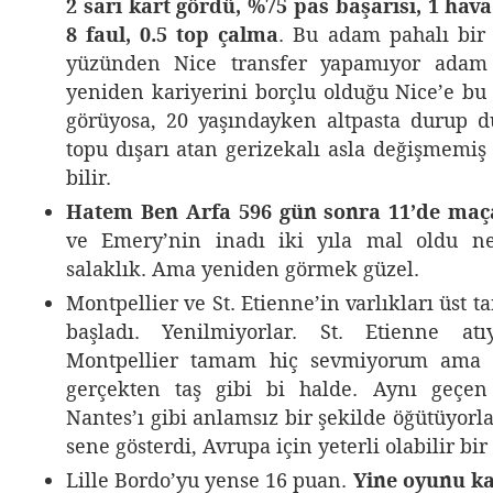
2 sarı kart gördü, %75 pas başarısı, 1 ha
8 faul, 0.5 top çalma
. Bu adam pahalı bi
yüzünden Nice transfer yapamıyor adam ak
yeniden kariyerini borçlu olduğu Nice’e b
görüyosa, 20 yaşındayken altpasta durup 
topu dışarı atan gerizekalı asla değişmemiş
bilir.
Hatem Ben Arfa 596 gün sonra 11’de maça
ve Emery’nin inadı iki yıla mal oldu n
salaklık. Ama yeniden görmek güzel.
Montpellier ve St. Etienne’in varlıkları üst t
başladı. Yenilmiyorlar. St. Etienne at
Montpellier tamam hiç sevmiyorum ama D
gerçekten taş gibi bi halde. Aynı geçen
Nantes’ı gibi anlamsız bir şekilde öğütüyorl
sene gösterdi, Avrupa için yeterli olabilir bi
Lille Bordo’yu yense 16 puan.
Yine oyunu ka