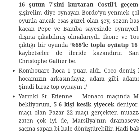
16 şutun 7’sini kurtaran Costil’i geçeme
şişirelim diye oynayan Bordo’yu yenmek 
oyunla ancak esas güzel olan şey, sezon ba
kaçan Pepe ve Bamba sayesinde oynuyorl
dışına çıkabilmiş olmalarıydı. İkone ve To
çıktığı bir oyunda
%68’le topla oynatıp 1
kaybetseler de ileride kazandırır. Sa
Christophe Galtier be.
Kombouare hoca 1 puan aldı. Coco demiş k
hocamızın arkasındayız, adam gibi adamd
Şimdi biraz top oynayın :/
Yarınki St. Etienne – Monaco maçında Mo
bekliyorum,
5-6 kişi kesik yiyecek
deniyor.
maçı olan Pazar 22 maçı gerçekten muazza
zaten çok iyi de, Marsilya’nın dramasev
saçma sapan bi hale dönüştürebilir. Hadi ba