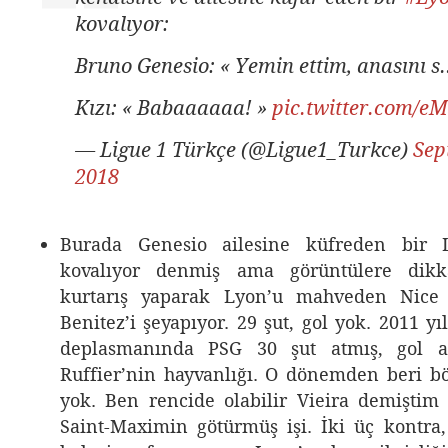
kovalıyor:
Bruno Genesio: « Yemin ettim, anasını s.
Kızı: « Babaaaaaa! »
pic.twitter.com/e
— Ligue 1 Türkçe (@Ligue1_Turkce)
Sep
2018
Burada Genesio ailesine küfreden bir L
kovalıyor denmiş ama görüntülere dikk
kurtarış yaparak Lyon’u mahveden Nice 
Benitez’i şeyapıyor. 29 şut, gol yok. 2011 yı
deplasmanında PSG 30 şut atmış, gol 
Ruffier’nin hayvanlığı. O dönemden beri böy
yok. Ben rencide olabilir Vieira demişti
Saint-Maximin götürmüş işi. İki üç kontra,