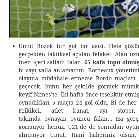
Umut Bozok bir gol bir asist. Hele şükü
gerçekten taktiksel açıdan felaket. Alan uz
inen içeri salladı falan.
65 kafa topu olmu
bi sayı valla anlamadım. Bordeaux yönetimi
olayına müdahale etmezse Bordo maçları a
geçecek, bunu her şekilde görmek mümk
keyif Nimes’te. İki hafta önce teşekkür etmi
oynadıkları 5 maçta 24 gol oldu. Bi de her 
Frikikçi, atlet kanat, ayı stoper
takımda oynayan oyuncu falan… Ha gerçi
görmüyor henüz. U21’de de sonradan oyuna
alınmıyor Umut. Hani haberiniz olsun,