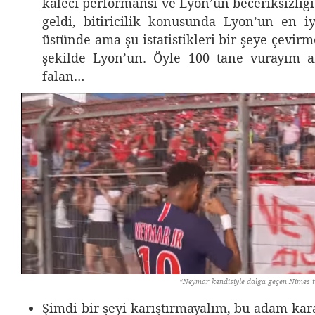
kaleci performansı ve Lyon’un beceriksizliğ
geldi, bitiricilik konusunda Lyon’un en iy
üstünde ama şu istatistikleri bir şeye çevirm
şekilde Lyon’un. Öyle 100 tane vurayım 
falan…
“Neymar kendisiyle dalga geçen Nimes taraftarına 
Şimdi bir şeyi karıştırmayalım, bu adam kara