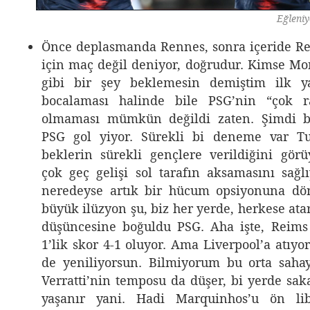
Eğleni
Önce deplasmanda Rennes, sonra içeride R
için maç değil deniyor, doğrudur. Kimse Mo
gibi bir şey beklemesin demiştim ilk ya
bocalaması halinde bile PSG’nin “çok r
olmaması mümkün değildi zaten. Şimdi b
PSG gol yiyor. Sürekli bi deneme var Tuc
beklerin sürekli gençlere verildiğini görü
çok geç gelişi sol tarafın aksamasını sağ
neredeyse artık bir hücum opsiyonuna dö
büyük ilüzyon şu, biz her yerde, herkese atar
düşüncesine boğuldu PSG. Aha işte, Reims 
1’lik skor 4-1 oluyor. Ama Liverpool’a atıyo
de yeniliyorsun. Bilmiyorum bu orta sahay
Verratti’nin temposu da düşer, bi yerde sak
yaşanır yani. Hadi Marquinhos’u ön lib