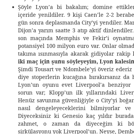
Şöyle Lyon’a bi bakalım; domine ettikle
içeride yenildiler. 9 kişi Caen’le 2-2 berabe
gün sonra deplasmanda City’yi yendiler. Marsi
Dijon’a yarım saatte 3 atıp aktif dinlendile
son maçında Memphis ve Fekir’i oynatma
potansiyel 100 milyon euro var. Onlar olm
takıma ısınmasıyla akarak gidiyolar rakip
iki maç için şunu söyleyeyim, Lyon kalesine
Şimdi Tousart ve Ndombele’yi överiz ederiz 
diye stoperlerin kucağına bırakırsanız da b
Lyon’un oyunu evet Liverpool’a benziyor 
sorun var; Klopp’un ilk yıllarındaki Liver
Henüz savunma güvenliğiyle o City’yi boğan
nasıl dengeleyeceklerini bilmiyorlar v
Diyeceksiniz ki Genesio kaç yıldır burada
zahmet, o zaman da diyeceğim ki bö
sirkülasyonu yok Liverpool’un. Neyse, Dembe