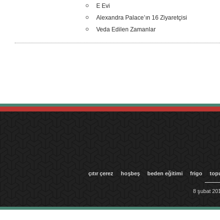
E Evi
Alexandra Palace’ın 16 Ziyaretçisi
Veda Edilen Zamanlar
çıtır çerez
hoşbeş
beden eğitimi
frigo
top
8 şubat 201