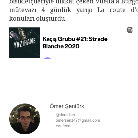
bisikletçileriyle dikkat çeken Vuelta a Burg
mütevazı 4 günlük yarışı La route d’oc
konuları oluşturdu.
Ömer Şentürk
@derridien
omersen147@gmail.com
rss feed