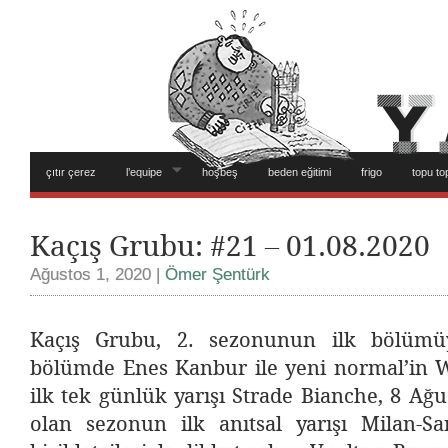
çıtır çerez
l’equipe
hoşbeş
beden eğitimi
frigo
topu to
Kaçış Grubu: #21 – 01.08.2020
Ağustos 1, 2020 |
Ömer Şentürk
Kaçış Grubu, 2. sezonunun ilk bölümü
bölümde Enes Kanbur ile yeni normal’in W
ilk tek günlük yarışı Strade Bianche, 8 Ağu
olan sezonun ilk anıtsal yarışı Milan-Sa