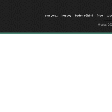
çıtır çerez
hoşbeş
beden eğitimi
frigo
top
8 şubat 201