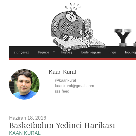
çıtır çerez
l’equipe
hoşbeş
beden eğitimi
frigo
topu to
Kaan Kural
@kaankural
kaankural@gmail.com
rss feed
Haziran 18, 2016
Basketbolun Yedinci Harikası
KAAN KURAL