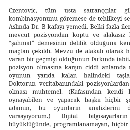
Czentovic, tüm usta satranççılar 
kombinasyonunu göremese de tehlikeyi sez
Aslında Dr. B kafayı yemedi. Belki fazla ile
mevcut pozisyondan koptu ve alakasız 
“şahmat” demesinin delilik olduğuna ken
maçtan çekildi. Mevzu ile alakalı olarak 
varan bir geçmişi olduğunun farkında tabii
pozisyon olmasına karşın ciddi anlamda
oyunun yarıda kalan halindeki taşl
Doktorun veritabanındaki pozisyonlardan
olması muhtemel. (Kafasından kendi k
oynayabilen ve yapacak başka hiçbir ş
adamın, bu oyunların analizlerini de
varsayıyorum.) Dijital bilgisayarl
büyüklüğünde, programlanamayan, hiçbir