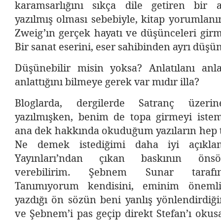
karamsarlığını sıkça dile getiren bir 
yazılmış olması sebebiyle, kitap yorumlan
Zweig’ın gerçek hayatı ve düşünceleri girmi
Bir sanat eserini, eser sahibinden ayrı düşü
Düşünebilir misin yoksa? Anlatılanı an
anlattığını bilmeye gerek var mıdır illa?
Bloglarda, dergilerde Satranç üzeri
yazılmışken, benim de topa girmeyi iste
ana dek hakkında okuduğum yazıların hep t
Ne demek istediğimi daha iyi açıkl
Yayınları’ndan çıkan baskının öns
verebilirim. Şebnem Sunar tarafın
Tanımıyorum kendisini, eminim önemli
yazdığı ön sözün beni yanlış yönlendirdi
ve Şebnem’i pas geçip direkt Stefan’ı oku