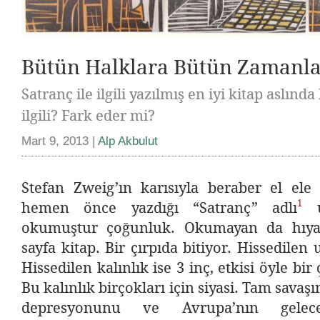
Bütün Halklara Bütün Zamanl
Satranç ile ilgili yazılmış en iyi kitap aslınd
ilgili? Fark eder mi?
Mart 9, 2013 |
Alp Akbulut
Stefan Zweig’ın karısıyla beraber el ele
1
hemen önce yazdığı “Satranç” adlı
u
okumuştur çoğunluk. Okumayan da hıyar
sayfa kitap. Bir çırpıda bitiyor. Hissedilen
Hissedilen kalınlık ise 3 inç, etkisi öyle bir
Bu kalınlık birçokları için siyasi. Tam savaşı
depresyonunu ve Avrupa’nın gelece