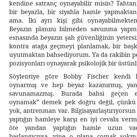
kendine satranç oynayabilir misin? Tahtan
bir beyazla, bir siyahla hamle yapmakt
ama. İki ayrı kişi gibi oynayabilmekte
Beyazın planını bilmeden savunma yap
esnasında beyazın şah güvenliğinin yeters
kontra atağa geçmeyi planlamak, bir başka
uyutmaktan bahsediyorum. Ya da rakibin pe
pozisyonları oynayarak psikolojik bir üstü
Söylentiye göre Bobby Fischer kendi 
oynarmış ve hep beyaz kazanırmış, yan
savunamazmış. Burada bahsi geçen e
oynamak” demek pek doğru değil, çünkü 
yok, antrenman var. Bilgisayarlaştırıyorsun
yaptığın hamleye karşı en iyi cevabı verm
öte yandan yaptığın hamle uzun vad
başlangıcıysa, yine o plana çomak sokma