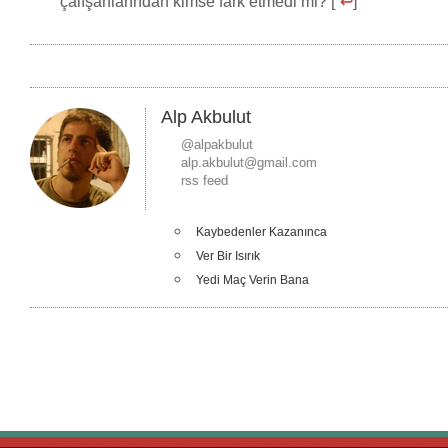
çalışanlarından kimse fark etmedi mi? [
↩
]
Alp Akbulut
@alpakbulut
alp.akbulut@gmail.com
rss feed
Kaybedenler Kazanınca
Ver Bir Isırık
Yedi Maç Verin Bana