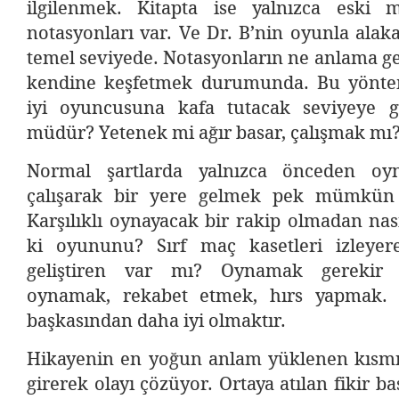
ilgilenmek. Kitapta ise yalnızca eski 
notasyonları var. Ve Dr. B’nin oyunla alakal
temel seviyede. Notasyonların ne anlama gel
kendine keşfetmek durumunda. Bu yönt
iyi oyuncusuna kafa tutacak seviyeye
müdür? Yetenek mi ağır basar, çalışmak mı
Normal şartlarda yalnızca önceden oy
çalışarak bir yere gelmek pek mümkün 
Karşılıklı oynayacak bir rakip olmadan nasıl
ki oyununu? Sırf maç kasetleri izleyer
geliştiren var mı? Oynamak gerekir el
oynamak, rekabet etmek, hırs yapmak. 
başkasından daha iyi olmaktır.
Hikayenin en yoğun anlam yüklenen kısm
girerek olayı çözüyor. Ortaya atılan fikir ba