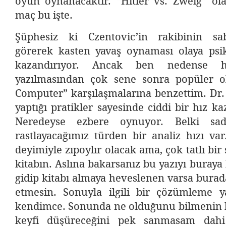
oyun oynanacaktır. “Hitler vs. Zweig” o
maç bu işte.
Şüphesiz ki Czentovic’in rakibinin sabı
görerek kasten yavaş oynaması olaya psik
kazandırıyor. Ancak ben nedense ha
yazılmasından çok sene sonra popüler 
Computer” karşılaşmalarına benzettim. Dr.
yaptığı pratikler sayesinde ciddi bir hız k
Neredeyse ezbere oynuyor. Belki sad
rastlayacağımız türden bir analiz hızı var
deyimiyle zıpoylır olacak ama, çok tatlı bir
kitabın. Aslına bakarsanız bu yazıyı buray
gidip kitabı almaya heveslenen varsa burad
etmesin. Sonuyla ilgili bir çözümleme 
kendimce. Sonunda ne olduğunu bilmenin k
keyfi düşüreceğini pek sanmasam dahi