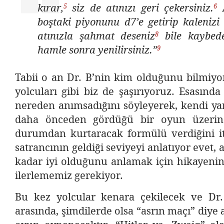
5
6
kırar,
siz de atınızı geri çekersiniz.
A
boştaki piyonunu d7’e getirip kalenizi 
8
atınızla şahmat deseniz
bile kaybede
9
hamle sonra yenilirsiniz.”
Tabii o an Dr. B’nin kim olduğunu bilmiyo
yolcuları gibi biz de şaşırıyoruz. Esasınd
nereden anımsadığını söyleyerek, kendi yarat
daha önceden gördüğü bir oyun üzerin
durumdan kurtaracak formülü verdiğini iti
satrancının geldiği seviyeyi anlatıyor evet
kadar iyi olduğunu anlamak için hikayenin
ilerlememiz gerekiyor.
Bu kez yolcular kenara çekilecek ve Dr.
arasında, şimdilerde olsa “asrın maçı” diye 