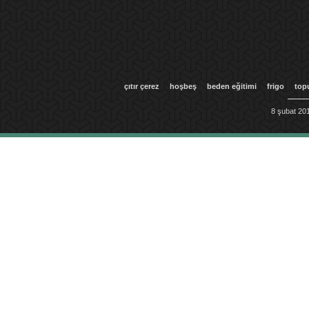
çıtır çerez
hoşbeş
beden eğitimi
frigo
top
8 şubat 201