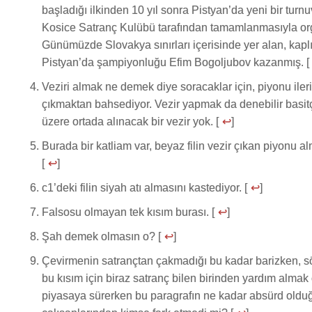
başladığı ilkinden 10 yıl sonra Pistyan’da yeni bir turn
Kosice Satranç Kulübü tarafından tamamlanmasıyla org
Günümüzde Slovakya sınırları içerisinde yer alan, kaplı
Pistyan’da şampiyonluğu Efim Bogoljubov kazanmış. [
Veziri almak ne demek diye soracaklar için, piyonu ileri
çıkmaktan bahsediyor. Vezir yapmak da denebilir basi
üzere ortada alınacak bir vezir yok. [
↩
]
Burada bir katliam var, beyaz filin vezir çıkan piyonu 
[
↩
]
c1’deki filin siyah atı almasını kastediyor. [
↩
]
Falsosu olmayan tek kısım burası. [
↩
]
Şah demek olmasın o? [
↩
]
Çevirmenin satrançtan çakmadığı bu kadar barizken, s
bu kısım için biraz satranç bilen birinden yardım almak
piyasaya sürerken bu paragrafın ne kadar absürd oldu