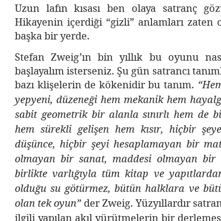
Uzun lafın kısası ben olaya satranç gö
Hikayenin içerdiği “gizli” anlamları zate
başka bir yerde.
Stefan Zweig’ın bin yıllık bu oyunu nası
başlayalım isterseniz. Şu gün satrancı tanı
bazı klişelerin de kökenidir bu tanım.
“Hem
yepyeni, düzeneği hem mekanik hem hayalg
sabit geometrik bir alanla sınırlı hem de bil
hem sürekli gelişen hem kısır, hiçbir şey
düşünce, hiçbir şeyi hesaplamayan bir mat
olmayan bir sanat, maddesi olmayan bir
birlikte varlığıyla tüm kitap ve yapıtlard
olduğu su götürmez, bütün halklara ve büt
der Zweig. Yüzyıllardır satra
olan tek oyun”
ilgili yapılan akıl yürütmelerin bir derlemes