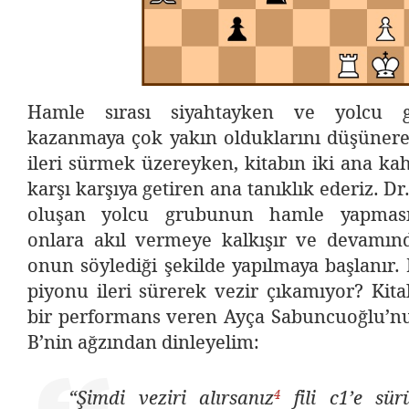
Hamle sırası siyahtayken ve yolcu g
kazanmaya çok yakın olduklarını düşünere
ileri sürmek üzereyken, kitabın iki ana ka
karşı karşıya getiren ana tanıklık ederiz. D
oluşan yolcu grubunun hamle yapmasın
onlara akıl vermeye kalkışır ve devamı
onun söylediği şekilde yapılmaya başlanır.
piyonu ileri sürerek vezir çıkamıyor? Kita
bir performans veren Ayça Sabuncuoğlu’nun
B’nin ağzından dinleyelim:
4
“Şimdi veziri alırsanız
fili c1’e sü