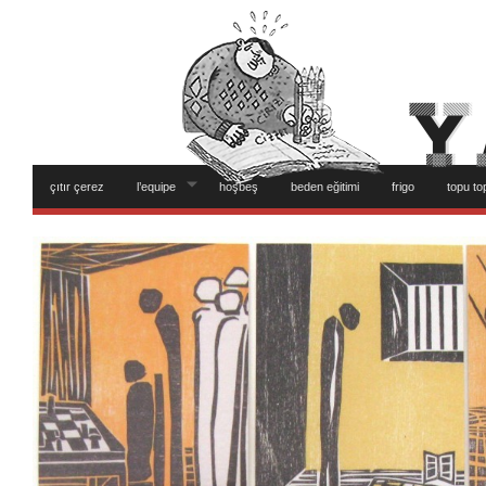
çıtır çerez
l’equipe
hoşbeş
beden eğitimi
frigo
topu to