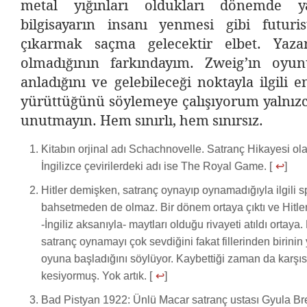
metal yığınları oldukları dönemde ya
bilgisayarın insanı yenmesi gibi futuri
çıkarmak saçma gelecektir elbet. Yaza
olmadığının farkındayım. Zweig’ın oyun
anladığını ve gelebileceği noktayla ilgili e
yürüttüğünü söylemeye çalışıyorum yalnızc
unutmayın. Hem sınırlı, hem sınırsız.
Kitabın orjinal adı Schachnovelle. Satranç Hikayesi olar
İngilizce çevirilerdeki adı ise The Royal Game. [
↩
]
Hitler demişken, satranç oynayıp oynamadığıyla ilgili
bahsetmeden de olmaz. Bir dönem ortaya çıktı ve Hitler 
-İngiliz aksanıyla- maytları olduğu rivayeti atıldı ortaya. 
satranç oynamayı çok sevdiğini fakat fillerinden birinin y
oyuna başladığını söylüyor. Kaybettiği zaman da karşı
kesiyormuş. Yok artık. [
↩
]
Bad Pistyan 1922: Ünlü Macar satranç ustası Gyula B