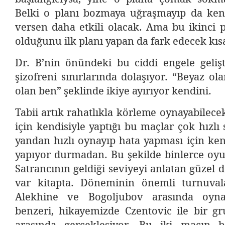
Belki o planı bozmaya uğraşmayıp da kend
versen daha etkili olacak. Ama bu ikinci p
olduğunu ilk planı yapan da fark edecek kı
Dr. B’nin önündeki bu ciddi engele gelişt
şizofreni sınırlarında dolaşıyor. “Beyaz ol
olan ben” şeklinde ikiye ayırıyor kendini.
Tabii artık rahatlıkla körleme oynayabilece
için kendisiyle yaptığı bu maçlar çok hızlı
yandan hızlı oynayıp hata yapması için ke
yapıyor durmadan. Bu şekilde binlerce oyu
Satrancının geldiği seviyeyi anlatan güzel 
var kitapta. Döneminin önemli turnuval
Alekhine ve Bogoljubov arasında oyn
benzeri, hikayemizde Czentovic ile bir g
arasında gerçekleşiyor. Bu iki maçın b