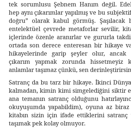
tek sorumlusu Şebnem Hanım değil. Edeb
hep aynı çıkarımlar yapılmış ve bu subjekti
doğru” olarak kabul görmüş. Şaşılacak 
entelektüel çevrede metaforlar sevilir, kit
içlerinde özenle aranırlar ve gururla takdi
ortada son derece enteresan bir hikaye va
hikayelerinde garip şeyler olur, ancak
çıkarım yapmak zorunda hissetmeyiz k
anlamlar taşımaz çünkü, sen derinleştirirsin
Satranç da bu tarz bir hikaye. İkinci Dünya
kalmadan, kimin kimi simgelediğini siktir
ana temanın satranç olduğunu hatırlayınca
okuyuşumda yapabildim), oyuna az biraz d
kitabın sizin için ifade ettiklerini satranç
taşımak pek kolay olmuyor.