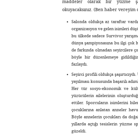
maddeler olarak bir yüzme şam
okuyacaksınız. (Ben haber vereyim 
Salonda oldukça az taraftar vardı
organizasyon ve gelen isimleri dü
bu ülkede sadece Survivor yarışmas
dünya şampiyonasına bu ilgi çok ho
de farkında olmadan seyircilere ço
böyle bir düzenlemeye gidildiği
fazlaydı.
Seyirci profili oldukça şaşırtıcıy
yayılması konusunda başarılı adıml
Her tür sosyo-ekonomik ve kül
yüzücülerin ailelerinin oluşturduğ
ettiler. Sporcuların isimlerini bi
çocuklarına anlatan anneler havu
Böyle annelerin çocukları da doğal
yıllarda açtığı tesislerin yüzme s
güzeldi.