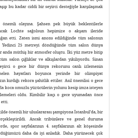
raşıp bu kadar ciddi bir seyirci desteğiyle karşılaşmak
 önemli olayına. Şahsen pek büyük beklentilerle
ncak Lochte sağolsun hepimize o akşam ileride
ağan etti. Zaten ismi anons edildiğinde tüm salonun
u. Yedinci 25 metreyi döndüğünde tüm salon dünya
 anda müthiş bir atmosfer oluştu. İki yüz metre bitip
üm salon çığlıklar ve alkışlardan yıkılıyordu. Sinan
yirci o gece bir dünya rekorunu canlı izlemenin
melen hayatları boyunca yerinde bir olimpiyat
ın kırdığı rekora şahitlik ettiler. Asıl önemlisi o gece
yla koca omuzlu yüzücülerin yolunu kesip imza isteyen
zlemeleri oldu. Kimbilir kaçı o gece uyumadan önce
etti.
kilde önemli bir uluslararası şampiyona İstanbul’da, bir
erçekleştirildi. Ancak tribünlere ve genel duruma
rde, spor sayfalarının 4. sayfalarının alt köşesinde
rdüğümüzü daha da iyi anladık. Daha yürünecek çok