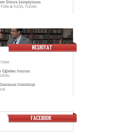
ker Dünya Şampiyonası
NTÜRK
&
YÜCEL TUĞAN
NTÜRK
n Öğleden Sonrası
DOĞRU
 Zamansız Gömülüşü
LIŞ