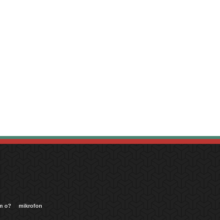
m o?
mikrofon