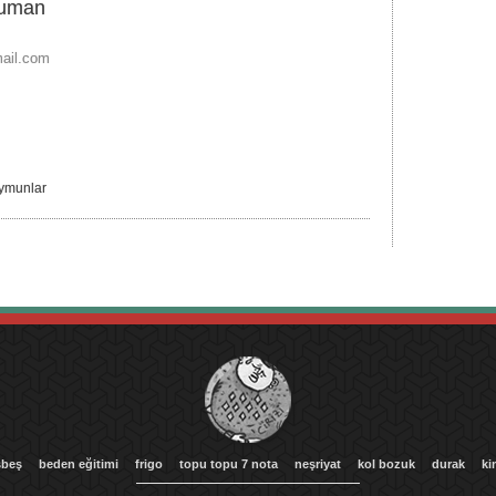
duman
ail.com
ymunlar
beş
beden eğitimi
frigo
topu topu 7 nota
neşriyat
kol bozuk
durak
ki