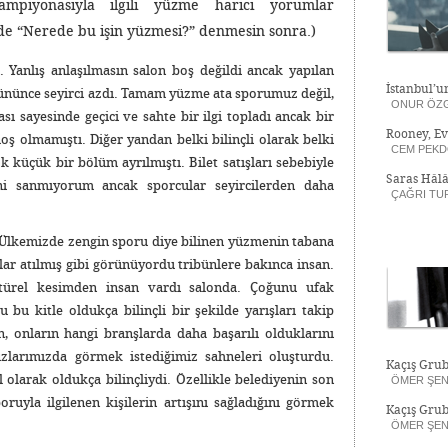
piyonasıyla ilgili yüzme harici yorumlar
de “Nerede bu işin yüzmesi?” denmesin sonra.)
. Yanlış anlaşılmasın salon boş değildi ancak yapılan
İstanbul’u
şününce seyirci azdı. Tamam yüzme ata sporumuz değil,
ONUR ÖZ
ı sayesinde geçici ve sahte bir ilgi topladı ancak bir
Rooney, Ev
ş olmamıştı. Diğer yandan belki bilinçli olarak belki
CEM PEK
k küçük bir bölüm ayrılmıştı. Bilet satışları sebebiyle
Saras Hâlâ
ni sanmıyorum ancak sporcular seyircilerden daha
ÇAĞRI TU
dı. Ülkemizde zengin sporu diye bilinen yüzmenin tabana
ar atılmış gibi görünüyordu tribünlere bakınca insan.
türel kesimden insan vardı salonda. Çoğunu ufak
u bu kitle oldukça bilinçli bir şekilde yarışları takip
len, onların hangi branşlarda daha başarılı olduklarını
zlarımızda görmek istediğimiz sahneleri oluşturdu.
Kaçış Grub
 olarak oldukça bilinçliydi. Özellikle belediyenin son
ÖMER ŞE
poruyla ilgilenen kişilerin artışını sağladığını görmek
Kaçış Grub
ÖMER ŞE