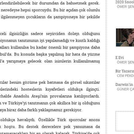
2020 Snoo
rlendirilebilecek bir durumdan da bahsetmek gerek.
ÖMER ŞE
n neredeyse hepsi sporcuydu. Bu bir açıdan çok olumlu
ilgilenmeyen çocukların da şampiyonaya bir şekilde
eli ilgisizliğin sadece seyirciden dolayı olduğunu
nanın tanıtımının iyi yapılamadığı ve kısıtlı kaldığı
nalları kullanılsa bu kadar önemli bir şampiyona daha
tanbul’da. Bu konuda başka yapılmış bir hata da yüzme
E Evi
l’a yarışmaya gelecek olan isimlerin kullanılmamış
ÖMER ŞE
Bir Yazarı
CEM PEK
ntılar benim gözüme pek batmasa da görsel sıkıntılar
Darwin’in
rindeki hosteslerin kıyafetleri oldukça ilginçti.
GÜNER ÇA
alde Anadolu Ateşi’nin provalarına katılıyorlardı.
 ve Türkiye’yi tanıtmanın çok akıllıca bir iş olduğunu
aya biraz daha farklı yaklaşmamız gerekiyor.
 oldukça havalıydı. Özellikle Türk sporcular anons
 çok hoştu. Bu destek derecelere pek yansımasa da
tamayacakları bir an olarak kalacak. Türkiye’de çok