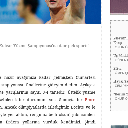
Pele’nin 
Karşı
Kulvar Yüzme Şampiyonası'na dair pek sportif
ONUR Ö
Üç Madd
GÜNER 
E Evi
ÖMER Ş
na hazır ayağımıza kadar gelmişken Cumartesi
Hayal Sa
mpiyonası finallerine gideyim dedim. Açıkçası
CEM PE
 yarışlarının sayısı 3-4 tanedir. Üstelik yüzme
“Berlin 
ONUR Ö
esebilecek bir durumum yok. Sonuçta bir
Emre
. Ancak olimpiyatlarda izlediğimiz Lochte ve le
le yer aldım, rengimiz belli olsun) gibi isimleri
n Erdem yollarına vurduk kendimizi. Şimdi