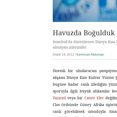
Havuzda Boğulduk
İstanbul'da düzenlenen Dünya Kısa 
olmayan izlenimler.
Aralık 18, 2012 |
Kerimcan Akduman
Önemli bir uluslararası şampiyo
akşamı Dünya Kısa Kulvar Yüzme Şa
bugüne kadar canlı izlediğim yüzme
sporuyla ilgili büyük ahkamlar k
Yazıcıol
veya bir
Caner Eler
değilim
Clos (tribünde Güney Afrika tişörtüy
canlı görebilmek umuduyla Sina