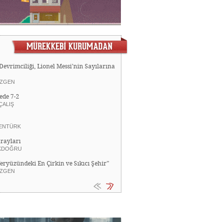
Devrimciliği, Lionel Messi’nin Sayılarına
ZGEN
ede 7-2
ÇALIŞ
ENTÜRK
rayları
KDOĞRU
Yeryüzündeki En Çirkin ve Sıkıcı Şehir”
ZGEN