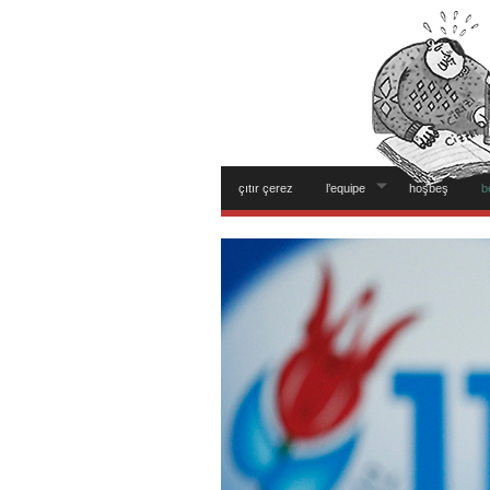
çıtır çerez
l’equipe
hoşbeş
b