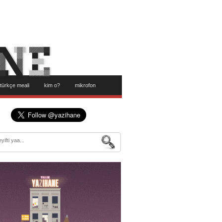
türkçe meali
kim o?
mikrofon