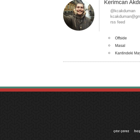
Kerimcan Ak
@kcakduman
kcakduman@gm
rss feed
Offside
Masal
Kantindeki Ma
çıtır çerez
hoş