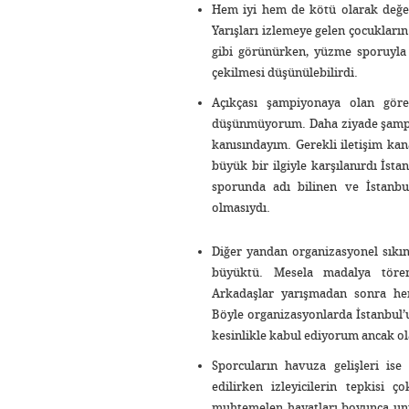
Hem iyi hem de kötü olarak değe
Yarışları izlemeye gelen çocukları
gibi görünürken, yüzme sporuyla 
çekilmesi düşünülebilirdi.
Açıkçası şampiyonaya olan görec
düşünmüyorum. Daha ziyade şampiyo
kanısındayım. Gerekli iletişim ka
büyük bir ilgiyle karşılanırdı İs
sporunda adı bilinen ve İstanbu
olmasıydı.
Diğer yandan organizasyonel sıkı
büyüktü. Mesela madalya törenle
Arkadaşlar yarışmadan sonra herh
Böyle organizasyonlarda İstanbul’u
kesinlikle kabul ediyorum ancak ol
Sporcuların havuza gelişleri ise
edilirken izleyicilerin tepkisi
muhtemelen hayatları boyunca unu