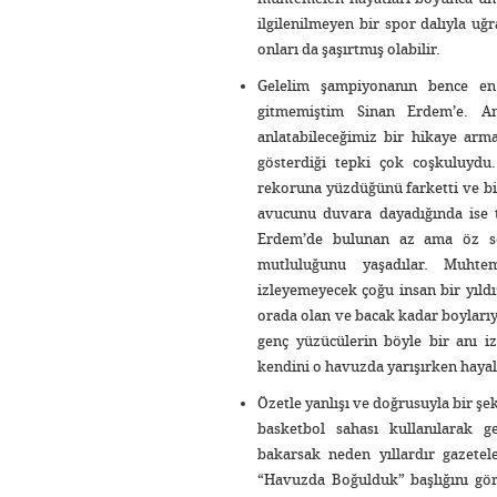
ilgilenilmeyen bir spor dalıyla uğ
onları da şaşırtmış olabilir.
Gelelim şampiyonanın bence en
gitmemiştim Sinan Erdem’e. A
anlatabileceğimiz bir hikaye arm
gösterdiği tepki çok coşkuluyd
rekoruna yüzdüğünü farketti ve bir
avucunu duvara dayadığında ise t
Erdem’de bulunan az ama öz se
mutluluğunu yaşadılar. Muhte
izleyemeyecek çoğu insan bir yıldız
orada olan ve bacak kadar boyları
genç yüzücülerin böyle bir anı i
kendini o havuzda yarışırken hayal 
Özetle yanlışı ve doğrusuyla bir şe
basketbol sahası kullanılarak g
bakarsak neden yıllardır gazetele
“Havuzda Boğulduk” başlığını gö