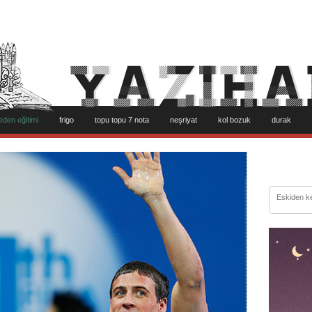
eden eğitimi
frigo
topu topu 7 nota
neşriyat
kol bozuk
durak