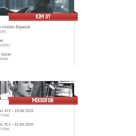
n Gözleri Kapandı
GEN
et
DOĞRU
 Saras
RHAN
u: #22 – 10.08.2020
NTÜRK
u: #21 – 01.08.2020
NTÜRK