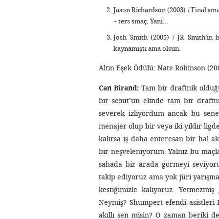
Jason Richardson (2003) / Final sma
+ ters smaç. Yani…
Josh Smith (2005) / JR Smith’in b
kaynamıştı ama olsun.
Altın Eşek Ödülü: Nate Robinson (20
Can Birand:
Tam bir draftnik olduğu
bir scout’un elinde tam bir draft
severek izliyordum ancak bu sene
menajer olup bir veya iki yıldır lig
kalırsa iş daha enteresan bir hal al
bir neşveleniyorum. Yalnız bu maçla
sahada bir arada görmeyi seviyor
takip ediyoruz ama yok jüri yarışmayı
kestiğimizle kalıyoruz. Yetmezmiş
Neymiş? Shumpert efendi asistleri 
akıllı sen misin? O zaman beriki de 