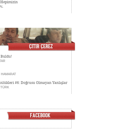
Hepimizin
AL
 Buldu!
TAR
T HAMARAT
nlükleri #6: Doğrusu Olmayan Yanlışlar
NTÜRK