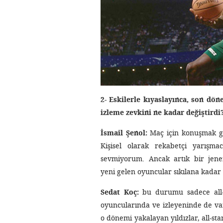
2- Eskilerle kıyaslayınca, son dö
izleme zevkini ne kadar değiştirdi
İsmail Şenol:
Maç için konuşmak ger
Kişisel olarak rekabetçi yarışma
sevmiyorum. Ancak artık bir jener
yeni gelen oyuncular sıkılana kadar 
Sedat Koç:
bu durumu sadece all-s
oyuncularında ve izleyeninde de var
o dönemi yakalayan yıldızlar, all-star