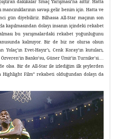
ştıran dakikalar Smaç Yarışması’na aittir. Hatta
mancınıklarının savaşı gelir benim için. Hatta ve
ci gün diyebiliriz. Bilhassa All-Star maçının son
la kapılmasından dolayı insanın içindeki rekabet
lması bu yarışmalardaki rekabet yoğunluğunu
fanusunda kalmıyor. Bir de biz ne olursa olsun
an Yolaç’ın Evet-Hayır’ı, Cenk Koray’ın kutuları,
nt Özveren’in Banko’su, Güner Ümit’in Turnike’si….
olsa. Bir de All-Star ile izlediğim ilk şeylerden
n Highlight Film” rekabeti olduğundan dolayı da