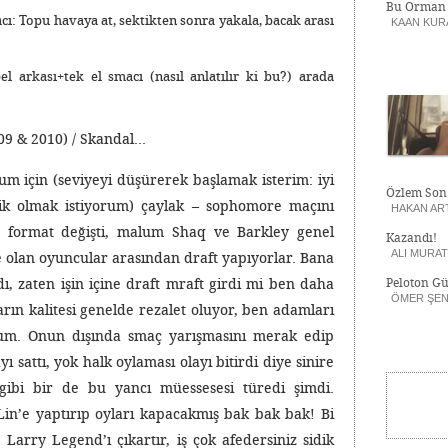
Bu Orman 
cı: Topu havaya at, sektikten sonra yakala, bacak arası
KAAN KUR
el arkası+tek el smacı (nasıl anlatılır ki bu?) arada
09 & 2010) / Skandal…
m için (seviyeyi düşürerek başlamak isterim: iyi
Özlem Son
nik olmak istiyorum) çaylak – sophomore maçını
HAKAN AR
 format değişti, malum Shaq ve Barkley genel
Kazandı!
ALI MURA
de olan oyuncular arasından draft yapıyorlar. Bana
dı, zaten işin içine draft mraft girdi mi ben daha
Peloton Gü
ÖMER ŞE
rın kalitesi genelde rezalet oluyor, ben adamları
um. Onun dışında smaç yarışmasını merak edip
 sattı, yok halk oylaması olayı bitirdi diye sinire
 gibi bir de bu yancı müessesesi türedi şimdi.
Lin’e yaptırıp oyları kapacakmış bak bak bak! Bi
Larry Legend’ı çıkartır, iş çok afedersiniz sidik