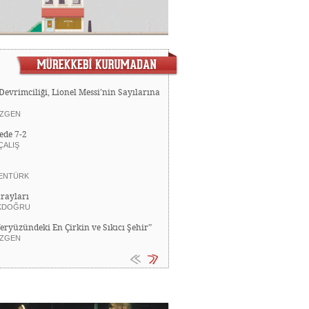
Devrimciliği, Lionel Messi’nin Sayılarına
ZGEN
ede 7-2
ÇALIŞ
ENTÜRK
rayları
KDOĞRU
Yeryüzündeki En Çirkin ve Sıkıcı Şehir”
ZGEN