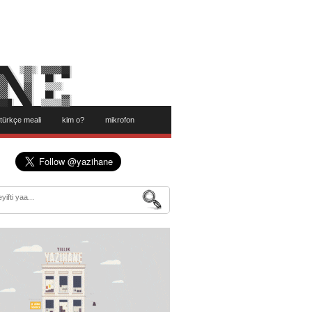
türkçe meali
kim o?
mikrofon