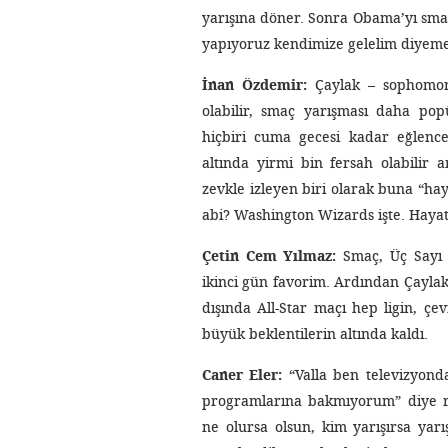
yarışına döner. Sonra Obama’yı sma
yapıyoruz kendimize gelelim diyemey
İnan Özdemir:
Çaylak – sophomore
olabilir, smaç yarışması daha pop
hiçbiri cuma gecesi kadar eğlence
altında yirmi bin fersah olabili
zevkle izleyen biri olarak buna “hay
abi? Washington Wizards işte. Haya
Çetin Cem Yılmaz:
Smaç, Üç Sayı 
ikinci gün favorim. Ardından Çaylakla
dışında All-Star maçı hep ligin, çe
büyük beklentilerin altında kaldı.
Caner Eler:
“Valla ben televizyond
programlarına bakmıyorum” diye ri
ne olursa olsun, kim yarışırsa ya