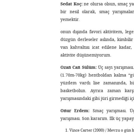
Sedat Koç:
ne olursa olsun, smaç ya
bir nesil olarak, smaç yarışmalar
yemektir.
onun dışında favori aktivitem, le
düzgün derleseler aslında, kimbilir
van kahvaltısı icat edilene kadar
aktivite düşünemiyorum.
Ozan Can Sülüm:
Üç sayı yarışmas
(1.70m-70kg) hentboldan kalma “güz
yüzdem vardı lise zamanında, b
basketbolun. Ayrıca zaman karş
yarışmasındaki gibi jüri girmediği 
Onur Erdem:
Smaç yarışması. Üç
yarışması. Son kararım. İlk üç yapay
Vince Carter (2000) / Mevzu o gün 