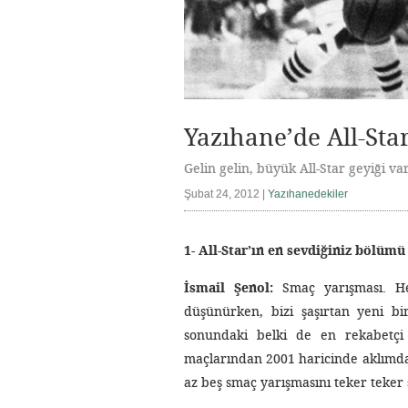
Yazıhane’de All-Sta
Gelin gelin, büyük All-Star geyiği var
Şubat 24, 2012 |
Yazıhanedekiler
1- All-Star’ın en sevdiğiniz bölümü
İsmail Şenol:
Smaç yarışması. Her
düşünürken, bizi şaşırtan yeni bi
sonundaki belki de en rekabetçi
maçlarından 2001 haricinde aklımda
az beş smaç yarışmasını teker teker 