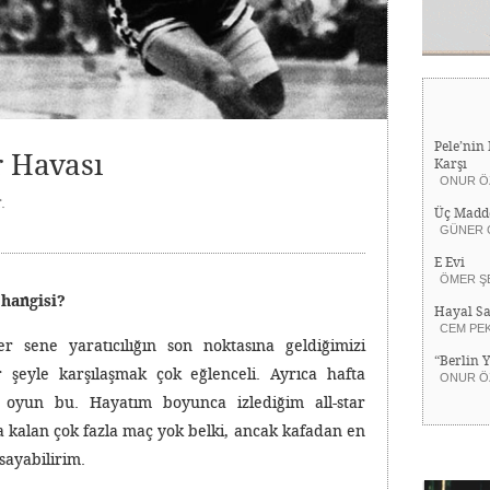
Pele’nin 
r Havası
Karşı
ONUR Ö
.
Üç Madd
GÜNER 
E Evi
ÖMER Ş
 hangisi?
Hayal Sa
CEM PE
 sene yaratıcılığın son noktasına geldiğimizi
“Berlin 
r şeyle karşılaşmak çok eğlenceli. Ayrıca hafta
ONUR Ö
 oyun bu. Hayatım boyunca izlediğim all-star
 kalan çok fazla maç yok belki, ancak kafadan en
sayabilirim.