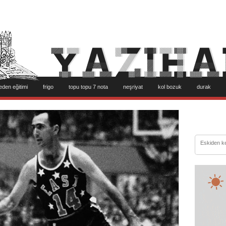
eden eğitimi
frigo
topu topu 7 nota
neşriyat
kol bozuk
durak