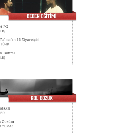
e 7-2
LIŞ
Palace’ın 16 Ziyaretçisi
NTÜRK
un Takımı
LIŞ
Galaksi
ZER
n Gözüm
M YILMAZ