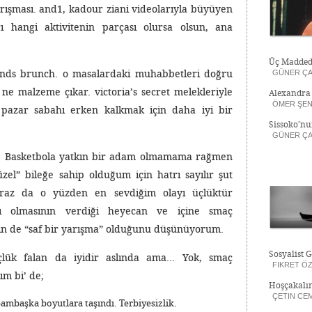
rışması. and1, kadour ziani videolarıyla büyüyen
ı hangi aktivitenin parçası olursa olsun, ana
Üç Madded
gends brunch. o masalardaki muhabbetleri doğru
GÜNER ÇA
 ne malzeme çıkar. victoria’s secret melekleriyle
Alexandra 
ÖMER ŞE
, pazar sabahı erken kalkmak için daha iyi bir
Sissoko’n
GÜNER ÇA
ı. Basketbola yatkın bir adam olmamama rağmen
el” bileğe sahip olduğum için hatrı sayılır şut
iraz da o yüzden en sevdiğim olayı üçlüktür
ı olmasının verdiği heyecan ve içine smaç
için de “saf bir yarışma” olduğunu düşünüyorum.
Sosyalist 
lük falan da iyidir aslında ama… Yok, smaç
FIKRET Ö
ım bi’ de;
Hoşçakalı
ÇETIN CE
bambaşka boyutlara taşındı. Terbiyesizlik.