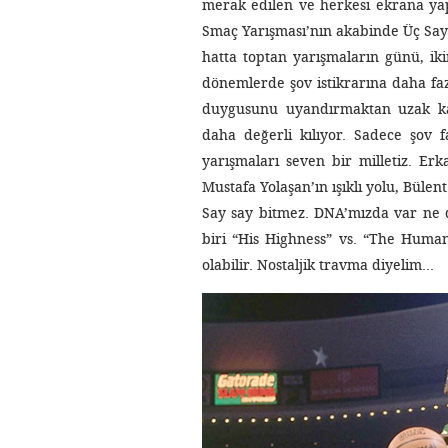
merak edilen ve herkesi ekrana yapı
Smaç Yarışması’nın akabinde Üç Sayı 
hatta toptan yarışmaların günü, ikin
dönemlerde şov istikrarına daha faz
duygusunu uyandırmaktan uzak ka
daha değerli kılıyor. Sadece şov 
yarışmaları seven bir milletiz. Erk
Mustafa Yolaşan’ın ışıklı yolu, Büle
Say say bitmez. DNA’mızda var ne de 
biri “His Highness” vs. “The Huma
olabilir. Nostaljik travma diyelim…