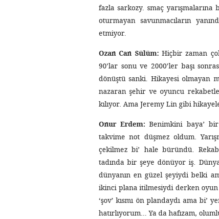
fazla sarkozy. smaç yarışmalarına 
oturmayan savunmacıların yanınd
etmiyor.
Ozan Can Sülüm:
Hiçbir zaman çok
90’lar sonu ve 2000’ler başı sonr
dönüştü sanki. Hikayesi olmayan m
nazaran şehir ve oyuncu rekabetler
kılıyor. Ama Jeremy Lin gibi hikayel
Onur Erdem:
Benimkini baya’ bir 
takvime not düşmez oldum. Yarışm
çekilmez bi’ hale büründü. Rekab
tadında bir şeye dönüyor iş. Dünya
dünyanın en güzel şeyiydi belki am
ikinci plana itilmesiydi derken oy
‘şov’ kısmı ön plandaydı ama bi’ ye
hatırlıyorum… Ya da hafızam, oluml