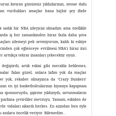
burun kıvıran günümüz yıldızlarının, stense dahi
an vurdukları smaçlar bana hiçbir şey ifade
 sadık bir NBA izleyicisi olmadım ama özellikle
asında iş her zamankinden biraz fazla daha şova
açları izlemeyi pek sevmiyorum, kaldı ki eskiye
inden çok eğlenceye evrilmesi NBA’i biraz itici
er arttıkça tekrar insanları çekecektir oyun.
değiştirdi; artık eskisi gibi merakla beklemez,
alar falan güzel, onlara lafım yok da maçlar
et yok, rekabet olmayınca da ‘Crazy Dunkers’
nın en iyi basketbolcularının kıyasıya kapışması
a sponsoruydu, şişirme yıldızıydı, savunmaların
un parkına çevirdiler mevzuyu. Tamam, eskiden de
rde vidaları sıkardı herkes. En azından ben öyle
u anılara öncelik veriyor. Bilemedim…