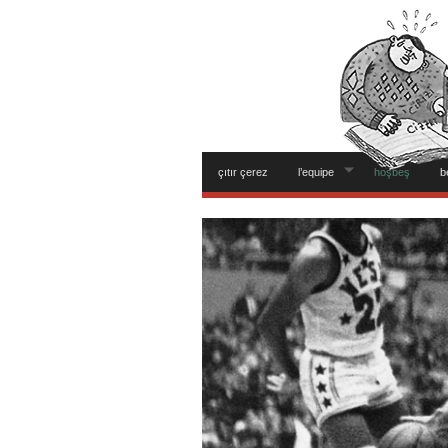
çıtır çerez
l’equipe
hoşbeş
b