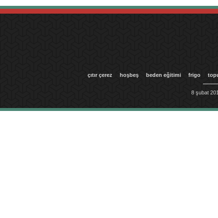
çıtır çerez
hoşbeş
beden eğitimi
frigo
top
8 şubat 201