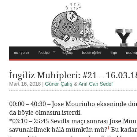
çıtır çerez
l’equipe
hoşbeş
beden eğitimi
frigo
topu to
İngiliz Muhipleri: #21 – 16.03.1
Mart 16, 2018 |
Güner Çalış
&
Anıl Can Sedef
00:00 – 40:30 – Jose Mourinho ekseninde dö
da böyle olmasını isterdi.
*03:10 – 25:45 Sevilla maçı sonrası Jose Mo
1
savunabilmek hâlâ mümkün mü?
Bu kadar