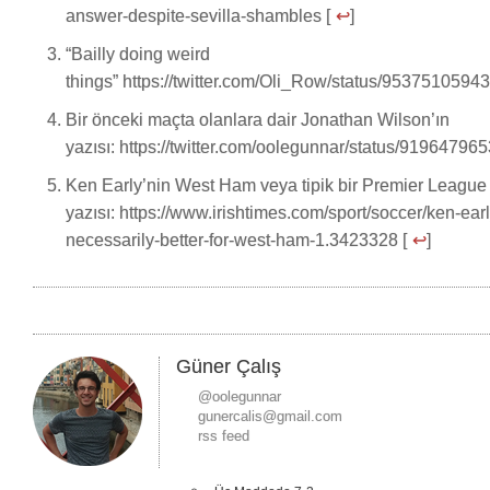
answer-despite-sevilla-shambles [
↩
]
“Bailly doing weird
things” https://twitter.com/Oli_Row/status/9537510594
Bir önceki maçta olanlara dair Jonathan Wilson’ın
yazısı: https://twitter.com/oolegunnar/status/9196479
Ken Early’nin West Ham veya tipik bir Premier League 
yazısı: https://www.irishtimes.com/sport/soccer/ken-earl
necessarily-better-for-west-ham-1.3423328 [
↩
]
Güner Çalış
@oolegunnar
gunercalis@gmail.com
rss feed