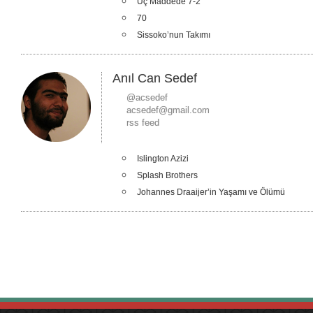
Üç Maddede 7-2
70
Sissoko’nun Takımı
Anıl Can Sedef
@acsedef
acsedef@gmail.com
rss feed
Islington Azizi
Splash Brothers
Johannes Draaijer’in Yaşamı ve Ölümü