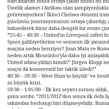
harcadıktan sonra ortaya çıkan futbol bu m
Üstelik alamet-i farikası olan şampiyonlukla
getiremiyorken? İkinci Chelsea dönemi tran
günümüz jenerasyonunun ortaya çıkardığı 
bahsederek biraz daha dengeli bir resim çize
*25:45 – 40:30 – United’ın Liverpool zaferi bu
Spurs galibiyetlerine ve sezonun ilk yarısın
maçına neden benziyor? Juan Mata ve Rom
neden artık Mourinho’yla daha iyi anlaşabi
3
United adına yıldızı kimdi?
Jürgen Klopp ned
4
maçta da konservatif bir taktik izledi?
5
40:30 – 59:30 – West Ham’ın büyük
ve Sout
az büyük krizi.
59:30 – 1:05:00 – İlk kez seyirci sorusu aldık
şunu sordu: “2011/2012’den sonra ilk defa lig
takımdan herhangi biri düşmeyebilir. Bunun 