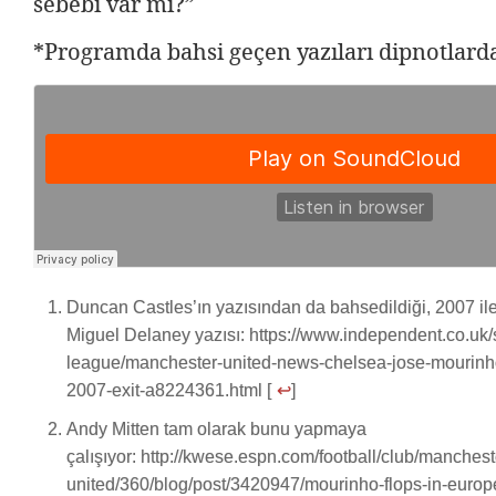
sebebi var mı?”
*Programda bahsi geçen yazıları dipnotlarda 
Duncan Castles’ın yazısından da bahsedildiği, 2007 ile 
Miguel Delaney yazısı: https://www.independent.co.uk/s
league/manchester-united-news-chelsea-jose-mourinho-
2007-exit-a8224361.html [
↩
]
Andy Mitten tam olarak bunu yapmaya
çalışıyor: http://kwese.espn.com/football/club/manchest
united/360/blog/post/3420947/mourinho-flops-in-europe