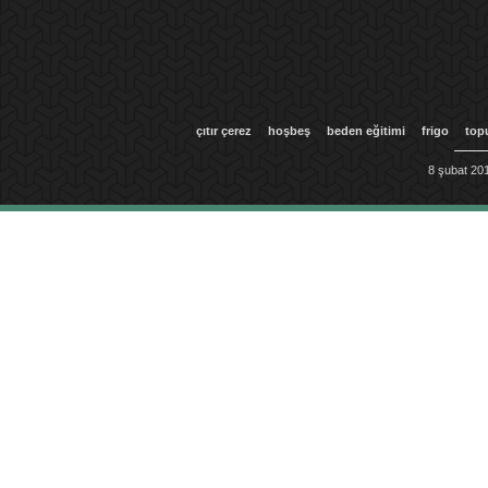
çıtır çerez
hoşbeş
beden eğitimi
frigo
top
8 şubat 201