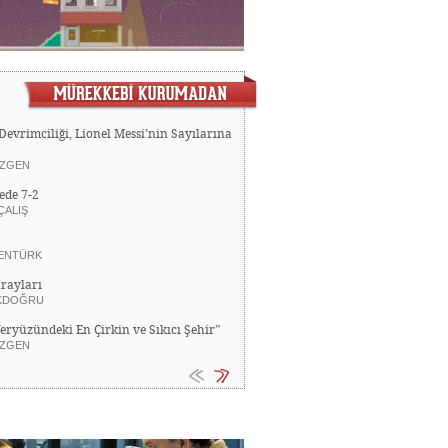
Devrimciliği, Lionel Messi’nin Sayılarına
ZGEN
ede 7-2
ÇALIŞ
ENTÜRK
rayları
KDOĞRU
Yeryüzündeki En Çirkin ve Sıkıcı Şehir”
ZGEN