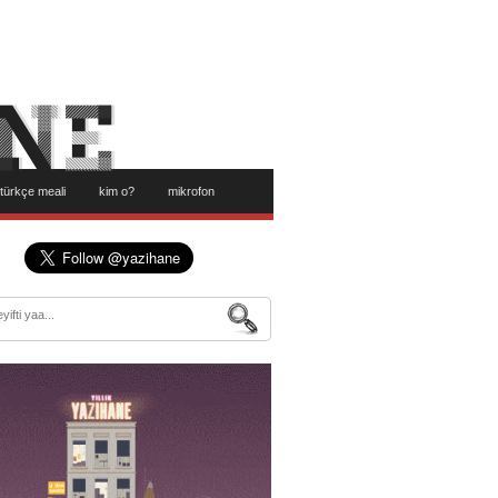
türkçe meali
kim o?
mikrofon