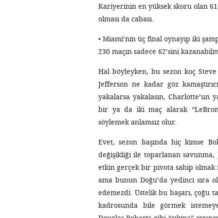
Kariyerinin en yüksek skoru olan 61 
olması da cabası.
• Miami’nin üç final oynayıp iki şam
230 maçın sadece 62’sini kazanabilm
Hal böyleyken, bu sezon koç Steve C
Jefferson ne kadar göz kamaştırıcı i
yakalarsa yakalasın, Charlotte’un y
bir ya da iki maç alarak “LeBron’
söylemek anlamsız olur.
Evet, sezon başında hiç kimse Bob
değişikliği ile toparlanan savunma, 
etkin gerçek bir pivota sahip olmak i
ama bunun Doğu’da yedinci sıra ola
edemezdi. Üstelik bu başarı, çoğu t
kadrosunda bile görmek istemeye