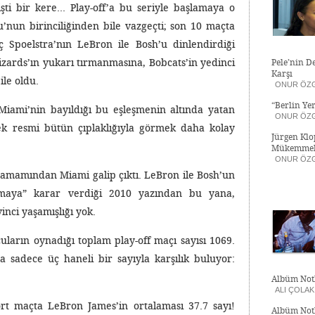
şti bir kere… Play-off’a bu seriyle başlamaya o
’nun birinciliğinden bile vazgeçti; son 10 maçta
ç Spoelstra’nın LeBron ile Bosh’u dinlendirdiği
zards’ın yukarı tırmanmasına, Bobcats’in yedinci
Pele’nin D
Karşı
ile oldu.
ONUR ÖZ
“Berlin Ye
Miami’nin bayıldığı bu eşleşmenin altında yatan
ONUR ÖZ
sek resmi bütün çıplaklığıyla görmek daha kolay
Jürgen Kl
Mükemmel
ONUR ÖZ
 tamamından Miami galip çıktı. LeBron ile Bosh’un
şımaya” karar verdiği 2010 yazından bu yana,
inci yaşamışlığı yok.
ların oynadığı toplam play-off maçı sayısı 1069.
da sadece üç haneli bir sayıyla karşılık buluyor:
Albüm Notl
ALI ÇOLAK
ört maçta LeBron James’in ortalaması 37.7 sayı!
Albüm Notl