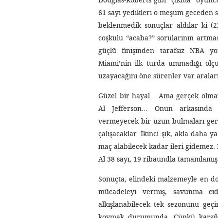
Douglas-Roberts gibi “çıkma” oyunc
61 sayı yedikleri o meşum geceden s
beklenmedik sonuçlar aldılar ki (2
coşkulu “acaba?” sorularının artma
güçlü finişinden tarafsız NBA yo
Miami’nin ilk turda ummadığı ölçü
uzayacağını öne sürenler var arala
Güzel bir hayal… Ama gerçek olmaya
Al Jefferson… Onun arkasında 
vermeyecek bir uzun bulmaları gere
çalışacaklar. İkinci şık, akla daha 
maç alabilecek kadar ileri gidemez. 
Al 38 sayı, 19 ribaundla tamamlamış
Sonuçta, elindeki malzemeyle en d
mücadeleyi vermiş, savunma cidd
alkışlanabilecek tek sezonunu geç
koymak durumunda. Çünkü karşıla