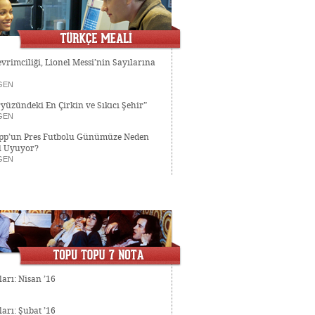
evrimciliği, Lionel Messi’nin Sayılarına
GEN
ryüzündeki En Çirkin ve Sıkıcı Şehir”
GEN
opp’un Pres Futbolu Günümüze Neden
 Uyuyor?
GEN
arı: Nisan ’16
arı: Şubat ’16