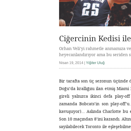
Ciğercinin Kedisi il
Orhan Veli’yi rahmetle anmamıza vesi
heyecanlandırıyor ama bu seriden s
Nisan 19, 2014 |
Yiğiter Uluğ
Bir tarafta son üç sezonun üçünde d
Doğu’da krallığını ilan etmiş Miami
gireli yalnızca ikinci defa play-o
zamanda Bobcats’in son play-off’
kavuşuyor)… Aslında Charlotte bu e
Son 10 maçından 8’ini kazandı. Altınc
sayılabilecek Toronto ile eşleşebilme