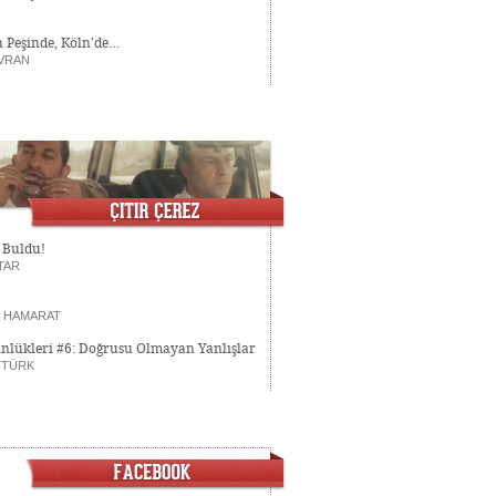
n Peşinde, Köln’de…
VRAN
 Buldu!
TAR
T HAMARAT
nlükleri #6: Doğrusu Olmayan Yanlışlar
NTÜRK