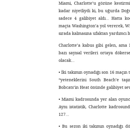
Miami, Charlotte’u gözüne kestirmi
kadar niyetliydi ki, bu uğurda Doğu
sadece 4 galibiyet aldı… Hatta ko
maçta Washington’a yol vererek, Wi
sırada kalmasına ufaktan yardımcı b
Charlotte’a kabus gibi gelen, ama 
bazı sayısal verileri ortaya döker
olacak…
• İki takımın oynadığı son 16 maçın
“yeteneklerini South Beach’e ta
Bobcats’in Heat önünde galibiyet sev
• Miami kadrosunda yer alan oyuncu
Aynı istatistik, Charlotte kadrosun
127…
• Bu sezon iki takımın oynadığı d