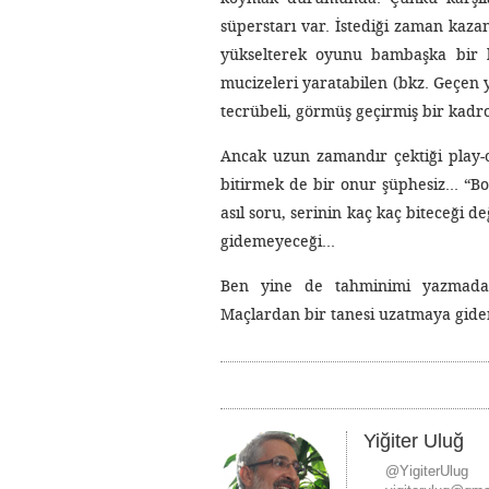
süperstarı var. İstediği zaman kaza
yükselterek oyunu bambaşka bir b
mucizeleri yaratabilen (bkz. Geçen yıl
tecrübeli, görmüş geçirmiş bir kad
Ancak uzun zamandır çektiği play-of
bitirmek de bir onur şüphesiz… “B
asıl soru, serinin kaç kaç biteceği d
gidemeyeceği…
Ben yine de tahminimi yazmadan
Maçlardan bir tanesi uzatmaya gide
Yiğiter Uluğ
@YigiterUlug