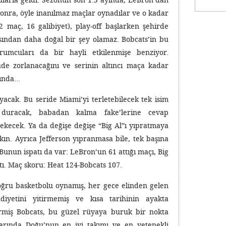
ularla geldi. Sezonun son 1.5 ayında, LeBron’dan
onra, öyle inanılmaz maçlar oynadılar ve o kadar
2 maç, 16 galibiyet), play-off başlarken şehirde
sından daha doğal bir şey olamaz. Bobcats’in bu
rumcuları da bir hayli etkilenmişe benziyor.
de zorlanacağını ve serinin altıncı maça kadar
rında…
cak. Bu seride Miami’yi terletebilecek tek isim
duracak, babadan kalma fake’lerine cevap
kecek. Ya da değişe değişe “Big Al”ı yıpratmaya
yakın. Ayrıca Jefferson yıpranmasa bile, tek başına
Bunun ispatı da var: LeBron’un 61 attığı maçı, Big
tı. Maç skoru: Heat 124-Bobcats 107.
oğru basketbolu oynamış, her gece elinden gelen
iyetini yitirmemiş ve kısa tarihinin ayakta
irmiş Bobcats, bu güzel rüyaya buruk bir nokta
rında Doğu’nun en iyi takımı ve en yetenekli