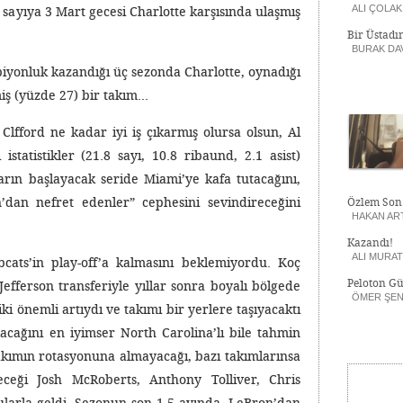
ALI ÇOLAK
sayıya 3 Mart gecesi Charlotte karşısında ulaşmış
Bir Üstadı
BURAK DA
piyonluk kazandığı üç sezonda Charlotte, oynadığı
iş (yüzde 27) bir takım…
lfford ne kadar iyi iş çıkarmış olursa olsun, Al
statistikler (21.8 sayı, 10.8 ribaund, 2.1 asist)
arın başlayacak seride Miami’ye kafa tutacağını,
dan nefret edenler” cephesini sevindireceğini
Özlem Son
HAKAN AR
Kazandı!
ALI MURA
cats’in play-off’a kalmasını beklemiyordu. Koç
Peloton Gü
Jefferson transferiyle yıllar sonra boyalı bölgede
ÖMER ŞE
ki önemli artıydı ve takımı bir yerlere taşıyacaktı
cağını en iyimser North Carolina’lı bile tahmin
akımın rotasyonuna almayacağı, bazı takımlarınsa
ceği Josh McRoberts, Anthony Tolliver, Chris