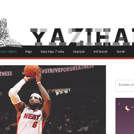
eden eğitimi
frigo
topu topu 7 nota
neşriyat
kol bozuk
durak