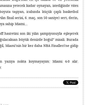
nmasına yetecek kadar oynayan, istediğinde vites
oyuta taşıyan, icabında küçük çaplı basketbol
ın final serisi, 6. maç, son 50 saniye) sert, derin,
roya sahip Miami…
f hasretini son iki yılın şampiyonuyla eşleşerek
oğulacaksan büyük denizde boğul” misali. Burada
eğil, Miami’nin bir kez daha NBA Finalleri’ne gidip
 yazıya nokta koymayayım: Miami 4-0 alır.
r.