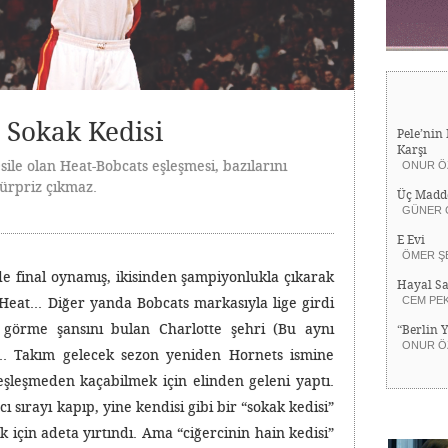
e Sokak Kedisi
Pele’nin 
Karşı
le olan Heat-Bobcats eşleşmesi, bazılarını
ONUR Ö
ürpriz çıkmaz.
Üç Madd
GÜNER 
E Evi
ÖMER Ş
e final oynamış, ikisinden şampiyonlukla çıkarak
Hayal Sa
 Heat… Diğer yanda Bobcats markasıyla lige girdi
CEM PE
ff görme şansını bulan Charlotte şehri (Bu aynı
“Berlin 
ONUR Ö
u… Takım gelecek sezon yeniden Hornets ismine
şleşmeden kaçabilmek için elinden geleni yaptı.
ı sırayı kapıp, yine kendisi gibi bir “sokak kedisi”
k için adeta yırtındı. Ama “ciğercinin hain kedisi”