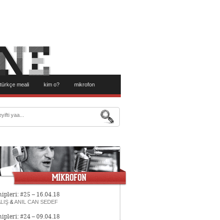
türkçe meali
kim o?
mikrofon
ipleri: #25 – 16.04.18
LIŞ
&
ANIL CAN SEDEF
ipleri: #24 – 09.04.18