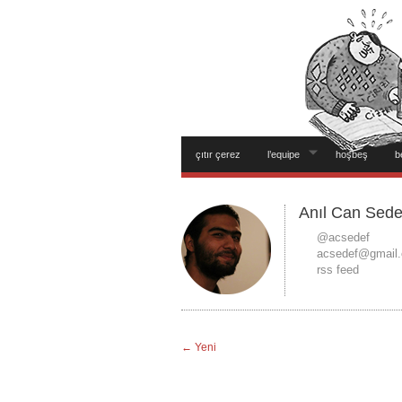
çıtır çerez
l’equipe
hoşbeş
b
Anıl Can Sede
@acsedef
acsedef@gmail
rss feed
← Yeni