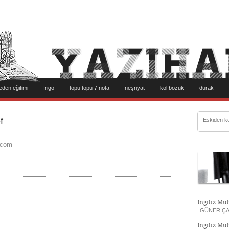
eden eğitimi
frigo
topu topu 7 nota
neşriyat
kol bozuk
durak
f
.com
İngiliz Muh
GÜNER ÇA
İngiliz Muh